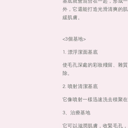
基底就會混合在一起，形成一
白
白
外，它還能打造光滑清爽的肌
緊
緊
緩肌膚。
膚
膚
卸
卸
妝
妝
<3個基地>
液
液
170ml
170ml
1. 漂浮潔面基底
使毛孔深處的彩妝殘留、雜質
除。
2. 噴射清潔基底
它像噴射一樣迅速洗去積聚在
3、治療基地
它可以滋潤肌膚，收緊毛孔，