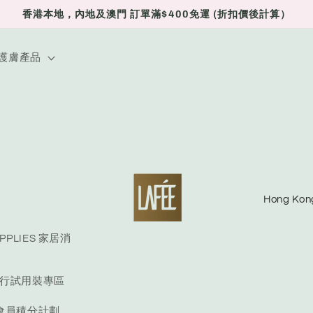
香港本地，內地及澳門 訂單滿$400免運 (折扣價後計算）
E 護膚產品
C
o
u
UPPLIES 家居消
n
E 旅行試用裝專區
t
r
S 會員積分計劃