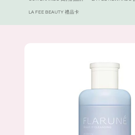
LA FEE BEAUTY 禮品卡
Skip to
product
information