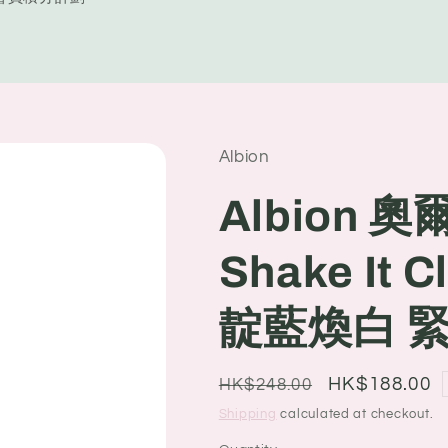
y
/
r
e
Albion
g
i
Albion 奧爾
o
Shake It 
n
靛藍煥白 緊
Regular
Sale
HK$188.00
HK$248.00
price
price
Shipping
calculated at checkout.