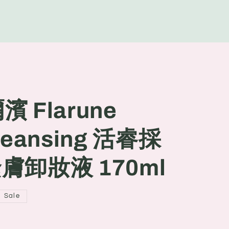
g
e
濱 Flarune
Cleansing 活睿採
膚卸妝液 170ml
Sale