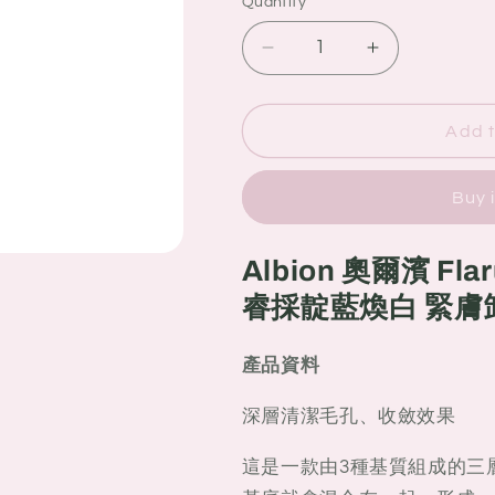
Quantity
Quantity
Decrease
Increase
quantity
quantity
for
for
Albion
Albion
Add t
奧
奧
爾
爾
Buy 
濱
濱
Flarune
Flarune
Shake
Shake
Albion 奧爾濱 Flaru
It
It
睿採靛藍煥白 緊膚卸
Cleansing
Cleansing
活
活
產品資料
睿
睿
採
採
深層清潔毛孔、收斂效果
靛
靛
藍
藍
這是一款由3種基質組成的三
煥
煥