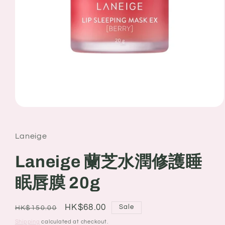
Open
media
1
in
Laneige
modal
Laneige 蘭芝水潤修護睡
眠唇膜 20g
Regular
Sale
HK$68.00
Sale
HK$150.00
price
price
Shipping
calculated at checkout.