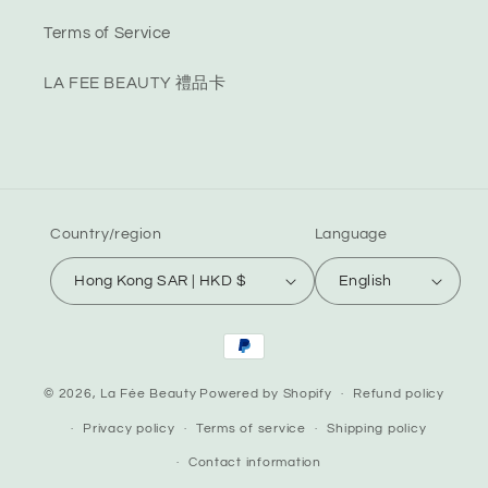
Terms of Service
LA FEE BEAUTY 禮品卡
Country/region
Language
Hong Kong SAR | HKD $
English
Payment
methods
© 2026,
La Fée Beauty
Powered by Shopify
Refund policy
Privacy policy
Terms of service
Shipping policy
Contact information