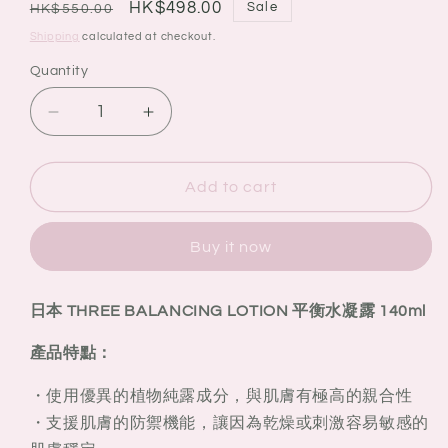
Regular
Sale
HK$498.00
Sale
HK$550.00
price
price
Shipping
calculated at checkout.
Quantity
Quantity
Decrease
Increase
quantity
quantity
for
for
日
日
Add to cart
本
本
THREE
THREE
Buy it now
BALANCING
BALANCING
LOTION
LOTION
平
平
日本 THREE BALANCING LOTION 平衡水凝露 140ml
衡
衡
產品特點：
水
水
凝
凝
・使用優異的植物純露成分，與肌膚有極高的親合性
露
露
・支援肌膚的防禦機能，讓因為乾燥或刺激容易敏感的
140ml
140ml