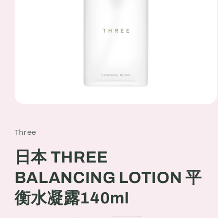
Open
media
1
in
Three
modal
日本 THREE
BALANCING LOTION 平
衡水凝露140ml