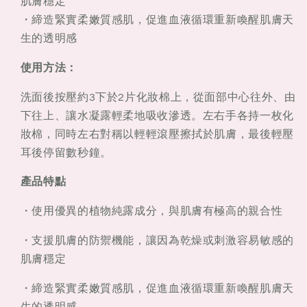
肌膚穩定
・締造緊實柔嫩質感肌，促進血液循環重新喚醒肌膚天
生的透明感
使用方法：
洗面後按壓約3下於2片化妝棉上，從面部中心往外、由
下往上、讓水凝露輕柔地吸收滲透。左右手各持一枚化
妝棉，同時左右對稱以輕輕滾壓擦拭於肌膚，最後輕壓
耳後停留數秒鐘。
產品特點
・使用優異的植物純露成分，與肌膚有極高的親合性
・支援肌膚的防禦機能，讓因為乾燥或刺激容易敏感的
肌膚穩定
・締造緊實柔嫩質感肌，促進血液循環重新喚醒肌膚天
生的透明感