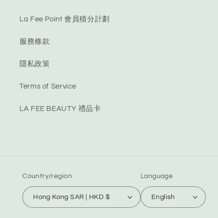
La Fee Point 會員積分計劃
服務條款
隱私政策
Terms of Service
LA FEE BEAUTY 禮品卡
Country/region
Language
Hong Kong SAR | HKD $
English