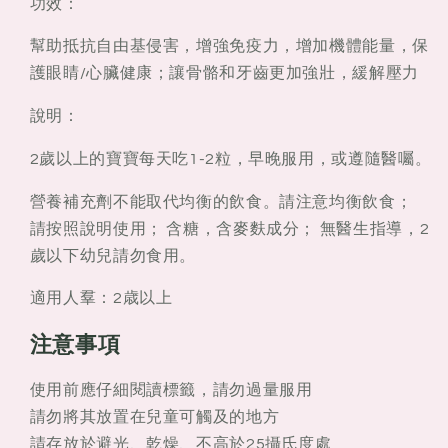
功效：
他
他
命
命
幫助抵抗自由基侵害，增強免疫力，增加機體能量，保
C
C
護眼睛/心臟健康；讓骨骼和牙齒更加強壯，緩解壓力
含
含
鋅
鋅
說明：
軟
軟
2歲以上的寶寶每天吃1-2粒，早晚服用，或遵隨醫囑。
糖
糖
60
60
營養補充劑不能取代均衡的飲食。請注意均衡飲食；
粒
粒
請按照說明使用； 含糖，含麥麩成分； 無醫生指導，2
歲以下幼兒請勿食用。
適用人羣：2歳以上
注意事項
使用前應仔細閱讀標籤，請勿過量服用
請勿將其放置在兒童可觸及的地方
請存放於避光、乾燥、不高於25攝氏度處