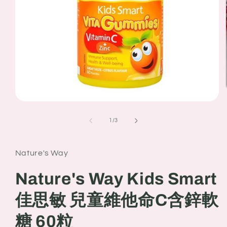
Open
media
1
of
1
/
3
in
modal
Nature's Way
Nature's Way Kids Smart
佳思敏 兒童維他命C含鋅軟
糖 60粒