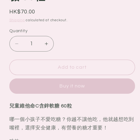
Regular
HK$70.00
price
Shipping
calculated at checkout.
Quantity
Quantity
Decrease
Increase
quantity
quantity
for
for
Nature&#39;s
Nature&#39;s
Add to cart
Way
Way
Kids
Kids
Buy it now
Smart
Smart
佳
佳
思
思
兒童維他命C含鋅軟糖 60粒
敏
敏
兒
兒
哪一個小孩子不愛吃糖？你越不讓他吃，他就越想吃到
童
童
嘴裡，選擇安全健康，有營養的糖才重要！
維
維