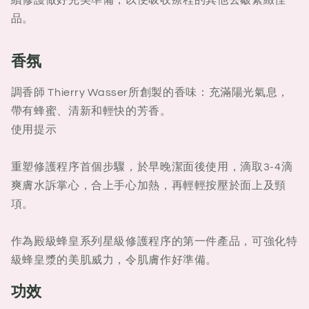
品。
香氛
調香師 Thierry Wasser所創製的香味：充滿陽光氣息，
帶有蜂蜜、清新和輕快的芳香。
使用提示
重塑修護程序首個步驟，於早晚潔面後使用，滴取3-4滴
爽膚水訴掌心，合上手心加熱，再輕輕按壓於面上及頸
項。
作為殿級蜂皇系列星級修護程序的第一件產品，可強化特
級蜂皇漿的美肌威力，令肌膚作好準備。
功效