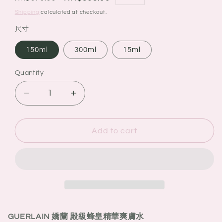
price
price
Shipping
calculated at checkout.
尺寸
150ml
300ml
15ml
Quantity
Quantity
Decrease
Increase
quantity
quantity
for
for
GUERLAIN
GUERLAIN
Add to cart
嬌
嬌
蘭
蘭
殿
殿
級
級
蜂
蜂
皇
皇
GUERLAIN 嬌蘭 殿級蜂皇
精華爽膚水
精
精