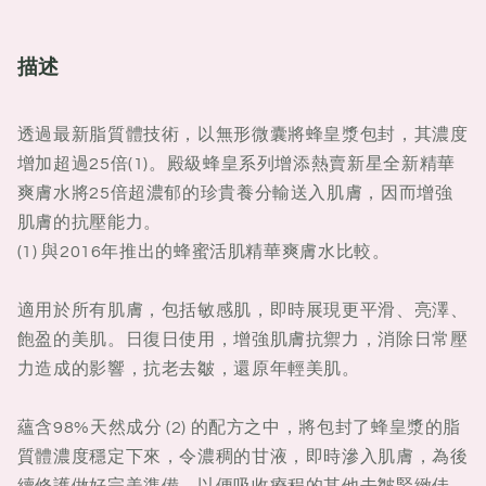
華
華
爽
爽
描述
膚
膚
水
水
透過最新脂質體技術，以無形微囊將蜂皇漿包封，其濃度
增加超過25倍(1)。殿級蜂皇系列增添熱賣新星全新精華
爽膚水將25倍超濃郁的珍貴養分輸送入肌膚，因而增強
肌膚的抗壓能力。
(1) 與2016年推出的蜂蜜活肌精華爽膚水比較。
適用於所有肌膚，包括敏感肌，即時展現更平滑、亮澤、
飽盈的美肌。日復日使用，增強肌膚抗禦力，消除日常壓
力造成的影響，抗老去皺，還原年輕美肌。
蘊含98%天然成分 (2) 的配方之中，將包封了蜂皇漿的脂
質體濃度穩定下來，令濃稠的甘液，即時滲入肌膚，為後
續修護做好完美準備，以便吸收療程的其他去皺緊緻佳