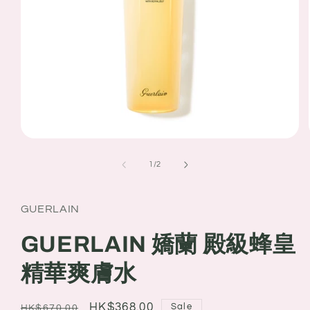
Open
media
1
of
1
/
2
in
modal
GUERLAIN
GUERLAIN 嬌蘭 殿級蜂皇
精華爽膚水
Regular
Sale
HK$368.00
Sale
HK$670.00