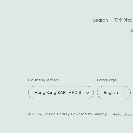
Search
安全付款
Country/region
Language
Hong Kong SAR | HKD $
English
© 2026,
La Fée Beauty
Powered by Shopify
Refund pol