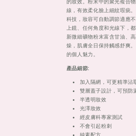
的妝效。粉末中的聚光複合物（Ligh
線，有效柔化臉上細紋瑕疵。糅合Ph
科技，妝容可自動調節適應不
上鏡、任何角度和光線下，都
新微細礦物粉末富含甘油、高
燥，肌膚全日保持觸感舒爽。
的個人魅力。
產品細節:
加入隔網，可更精準沾
雙層蓋子設計，可預防
半透明妝效
光澤妝效
經皮膚科專家測試
不會引起粉刺
純素配方