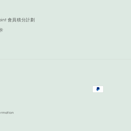
 Point 會員積分計劃
品卡
Payment
methods
ormation