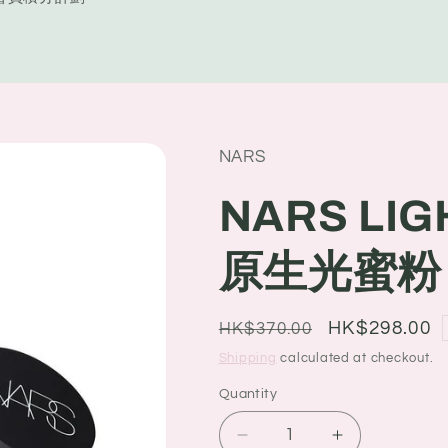
y
/
r
e
NARS
g
i
NARS LIG
o
原生光蜜粉 11
n
Regular
Sale
HK$298.00
HK$370.00
price
price
Shipping
calculated at checkout.
Quantity
Quantity
Decrease
Increase