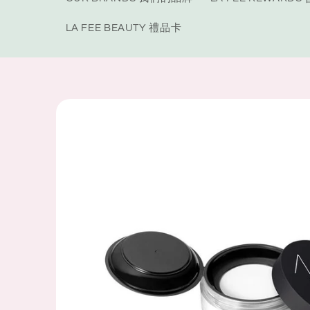
LA FEE BEAUTY 禮品卡
Skip to
product
information