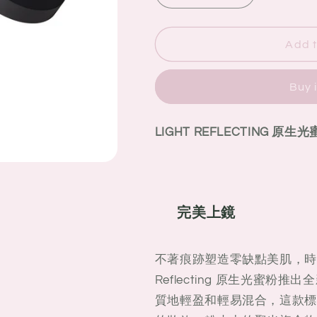
quantity
quantity
for
for
NARS
NARS
Add t
LIGHT
LIGHT
REFLECTING
REFLECTIN
Buy 
原
原
生
生
光
光
LIGHT REFLECTING 原生
蜜
蜜
粉
粉
11g
11g
#Cystsl
#Cystsl
完美上鏡
不著痕跡塑造零缺點美肌，時刻
Reflecting 原生光蜜
質地輕盈和輕易混合，這款標