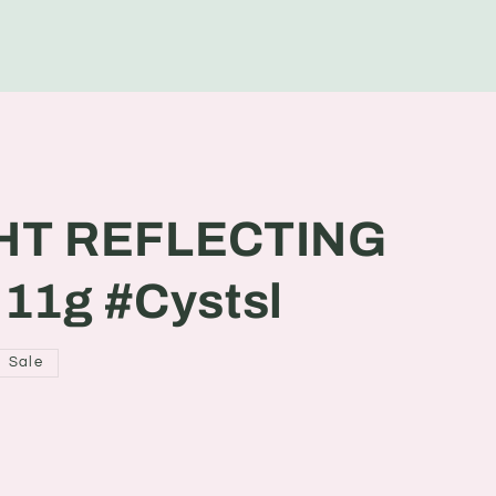
g
e
HT REFLECTING
g #Cystsl
Sale