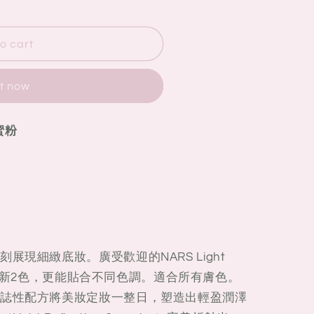
o cart
G
it now
光蜜粉
展現細緻底妝。廣受歡迎的NARS Light
粉推出全新2色，更能貼合不同色調。適合所有膚色。
誌性配方將美妝定妝一整日，塑造出輕盈潤澤