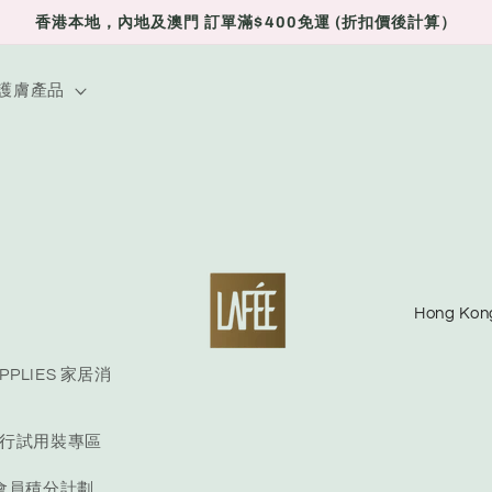
香港本地，內地及澳門 訂單滿$400免運 (折扣價後計算）
E 護膚產品
C
o
u
UPPLIES 家居消
n
E 旅行試用裝專區
t
r
S 會員積分計劃