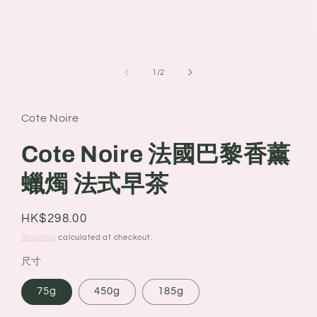
of
1
/
2
Cote Noire
Cote Noire 法國巴黎香薰
蠟燭 法式早茶
Regular
HK$298.00
price
Shipping
calculated at checkout.
尺寸
75g
450g
185g