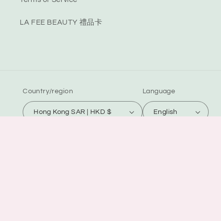
LA FEE BEAUTY 禮品卡
Country/region
Language
Hong Kong SAR | HKD $
English
Payment
methods
© 2026,
La Fée Beauty
Powered by Shopify
Refund policy
Privacy policy
Terms of service
Shipping policy
Contact information