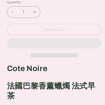
Quantity
Quantity
Decrease
Increase
quantity
quantity
for
for
Cote
Cote
Add to cart
Noire
Noire
法
法
國
國
巴
巴
黎
黎
香
香
Cote Noire
薰
薰
蠟
蠟
燭
燭
法國巴黎香薰蠟燭 法式早
法
法
茶
式
式
早
早