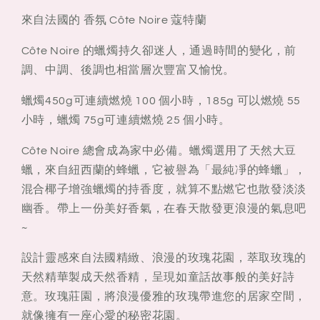
茶
茶
來自法國的 香氛 Côte Noire 蔻特蘭
Côte Noire 的蠟燭持久卻迷人，通過時間的變化，前
調、中調、後調也相當層次豐富又愉悅。
蠟燭450g可連續燃燒 100 個小時，185g 可以燃燒 55
小時，蠟燭 75g可連續燃燒 25 個小時。
Côte Noire 總會成為家中必備。蠟燭選用了天然大豆
蠟，來自紐西蘭的蜂蠟，
它被譽為「最純凈的蜂蠟」，
混合椰子增強蠟燭的持香度，就算不點燃它也散發淡淡
幽香。
帶上一份美好香氣，在春天散發更浪漫的氣息吧
~
設計靈感來自法國精緻、浪漫的玫瑰花園，萃取玫瑰的
天然精華製成天然香精，
呈現如童話故事般的美好詩
意。玫瑰莊園，將浪漫優雅的玫瑰帶進您的居家空間，
就像擁有一座心愛的秘密花園。