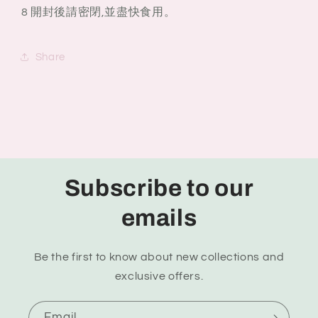
8 開封後請密閉,並盡快食用。
Share
Subscribe to our
emails
Be the first to know about new collections and
exclusive offers.
Email