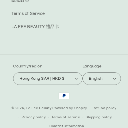
隱私政策
Terms of Service
LA FEE BEAUTY 禮品卡
Country/region
Language
Hong Kong SAR | HKD $
English
Payment
methods
© 2026,
La Fée Beauty
Powered by Shopify
Refund policy
Privacy policy
Terms of service
Shipping policy
Contact information