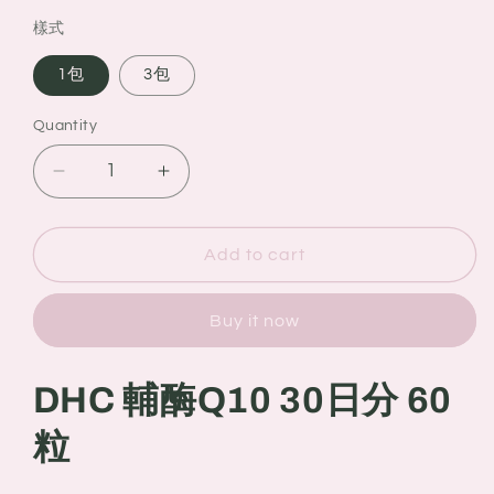
樣式
1包
3包
Quantity
Quantity
Decrease
Increase
quantity
quantity
for
for
DHC
DHC
Add to cart
輔
輔
酶
酶
Buy it now
Q10
Q10
30
30
日
日
DHC 輔酶Q10 30日分 60
分
分
粒
60
60
粒
粒