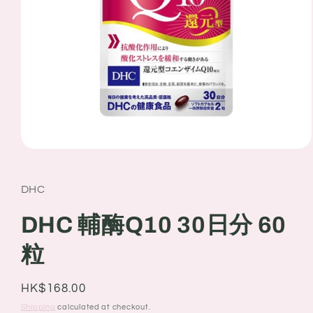
Open
media
1
in
DHC
modal
DHC 輔酶Q10 30日分 60
粒
Regular
HK$168.00
price
Shipping
calculated at checkout.