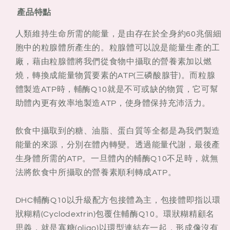
產品特點
人類維持生命所需的能量，是由存在於全身約60兆個細
胞中的粒腺體所產生的。粒腺體可以說是能量生產的工
廠，藉由粒腺體將我們從食物中攝取的營養素加以燃
燒，轉換成能量物質要素的ATP(三磷酸腺苷)。而粒腺
體製造ATP時，輔酶Q10就是不可或缺的物質，它可幫
助體內更有效率地製造ATP，使身體保持充沛活力。
飲食中攝取到的糖、油脂、蛋白質等全都是為我們製造
能量的來源，分別在體內轉變。透過能量代謝，最後產
生身體所需的ATP。一旦體內的輔酶Q10不足時，就無
法將飲食中所攝取的營養素順利轉成ATP。
DHC輔酶Q10以升級配方包接體為主，包接體即指以環
狀糊精(Cyclodextrin)包覆住輔酶Q10。環狀糊精顧名
思義，就是寡糖(oligo)以環型連結在一起，形成像沒有