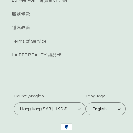
La Fee Point 會員積分計劃
服務條款
隱私政策
Terms of Service
LA FEE BEAUTY 禮品卡
Country/region
Language
Hong Kong SAR | HKD $
English
Payment
methods