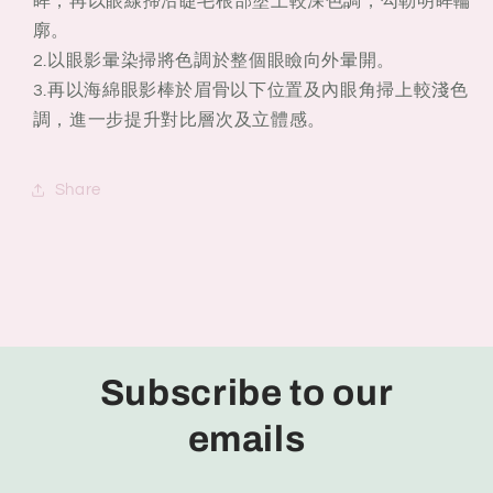
眸，再以眼線掃沿睫毛根部塗上較深色調，勾勒明眸輪
廓。
2.以眼影暈染掃將色調於整個眼瞼向外暈開。
3.再以海綿眼影棒於眉骨以下位置及內眼角掃上較淺色
調，進一步提升對比層次及立體感。
Share
Subscribe to our
emails