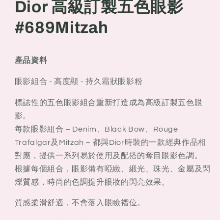
色
色
Dior 高級訂製五色眼影
眼
眼
#689Mitzah
影
影
#689
#689
Mitzah
Mitzah
產品資料
眼影組合 - 高度顯 - 持久霜狀眼影粉
標誌性的五色眼影組合重新打造成為高級訂製五色眼
影。
每款眼影組合 – Denim、Black Bow、Rouge
Trafalgar及Mitzah – 都與Dior時裝的一款經典作品相
對應，提供一系列易於使用及配搭的奪目眼影色調。
根據每個組合，眼影備有啞緻、緞光、珠光、金屬及閃
爍質感，時尚的色調提升眼妝的閃亮效果。
質感柔滑舒適，不會落入眼瞼褶位。