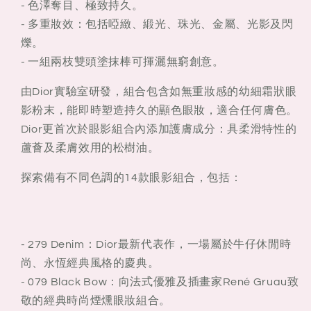
- 色澤奪目、極致持久。
- 多重妝效：包括啞緻、緞光、珠光、金屬、光影及閃
爍。
- 一組兩枝雙頭塗抹棒可揮灑無窮創意。
由Dior實驗室研發，組合包含如無重妝感的幼細霜狀眼
影粉末，能即時塑造持久的顯色眼妝，適合任何膚色。
Dior更首次於眼影組合內添加護膚成分：具柔滑特性的
蘆薈及柔膚效用的松樹油。
探索備有不同色調的14款眼影組合，包括：
- 279 Denim：Dior最新代表作，一場屬於牛仔休閒時
尚、永恆經典風格的慶典。
- 079 Black Bow：向法式優雅及插畫家René Gruau致
敬的經典時尚煙燻眼妝組合。