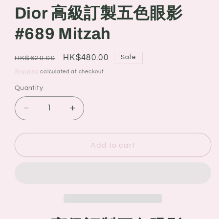
Dior 高級訂製五色眼影
#689 Mitzah
Regular
Sale
HK$480.00
Sale
HK$620.00
price
price
Shipping
calculated at checkout.
Quantity
Quantity
Decrease
Increase
quantity
quantity
for
for
Dior
Dior
Add to cart
高
高
級
級
訂
訂
製
製
五
五