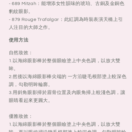
- 689 Mitzah：能增添女性韻味的琥珀、古銅及金銅色
豹紋眼影。
- 879 Rouge Trafalgar：此紅調為時裝表演天橋上引
人注目的大師之作。
使用方法
自然妝效：
1.以海綿眼影棒於整個眼瞼塗上中央色調，以放大雙
眸。
2.然後以海綿眼影棒尖端的 一方沿睫毛根部塗上較深色
調，勾勒明眸輪廓。
3.用斜角眼影掃於眉骨位置及內眼角掃上較淺色調，讓
眼睛看起來更圓大。
優雅妝效：
1.以海綿眼影棒於整個眼瞼塗上中央色調，以放大雙