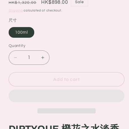
Regular
Sale
HK$898.00
Sale
HK$1,320.00
price
price
Shipping
calculated at checkout.
尺寸
100ml
Quantity
Quantity
Decrease
Increase
quantity
quantity
for
for
DIPTYQUE
DIPTYQUE
Add to cart
橙
橙
花
花
之
之
水
水
淡
淡
香
香
DIPTYQUE 橙花之水淡香