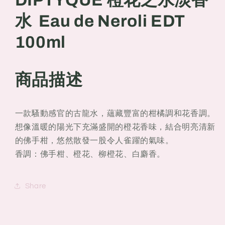
水
水
Eau
Eau
水 Eau de Neroli EDT
de
de
Neroli
Neroli
100ml
EDT
EDT
100ml
100ml
商品描述
一款騷動感官的古龍水，蘊藏豐富的柑橘調和花香調。
想像溫暖的陽光下充滿盛開的橙花香味，結合明亮清新
的佛手柑，悠然散發一股令人雀躍的氣味。
香調：佛手柑、橙花、柳橙花、白麝香。
Share