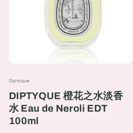
Open
media
1
in
Diptyque
modal
DIPTYQUE 橙花之水淡香
水 Eau de Neroli EDT
100ml