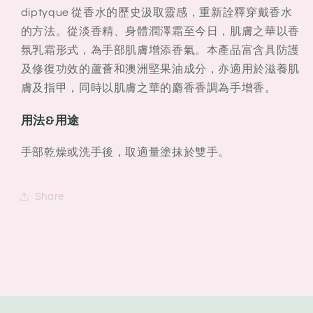
diptyque 從香水的歷史汲取靈感，重新詮釋穿戴香水
的方法。從淡香精、身體潤澤霜至今日，肌膚之華以香
氛乳霜形式，為手部肌膚增添香氣。本產品富含具防護
及修復功效的蘆薈和澳洲堅果油成分，亦適用於滋養肌
膚及指甲，同時以肌膚之華的麝香香調為手增香。
用法&用途
手部乾燥或洗手後，取適量塗抹於雙手。
Share