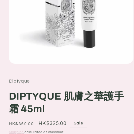
Open
media
1
in
Diptyque
modal
DIPTYQUE 肌膚之華護手
霜 45ml
Regular
Sale
HK$325.00
Sale
HK$360.00
price
price
Shipping
calculated at checkout.