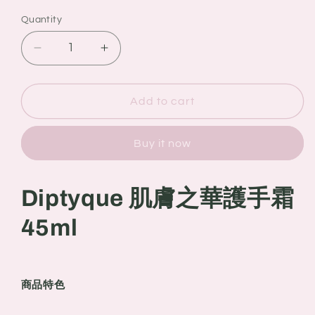
Quantity
Quantity
Decrease
Increase
quantity
quantity
for
for
DIPTYQUE
DIPTYQUE
Add to cart
肌
肌
膚
膚
Buy it now
之
之
華
華
護
護
Diptyque 肌膚之華護手霜
手
手
45ml
霜
霜
45ml
45ml
商品特色