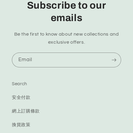
Subscribe to our
emails
Be the first to know about new collections and
exclusive offers.
Email
Search
安全付款
網上訂購條款
換貨政策