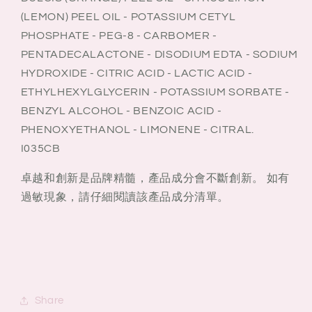
(LEMON) PEEL OIL - POTASSIUM CETYL
PHOSPHATE - PEG-8 - CARBOMER -
PENTADECALACTONE - DISODIUM EDTA - SODIUM
HYDROXIDE - CITRIC ACID - LACTIC ACID -
ETHYLHEXYLGLYCERIN - POTASSIUM SORBATE -
BENZYL ALCOHOL - BENZOIC ACID -
PHENOXYETHANOL - LIMONENE - CITRAL.
I035CB
卓越和創新是品牌精髓，產品成分會不斷創新。 如有
過敏現象，請仔細閱讀該產品成分清單。
Share