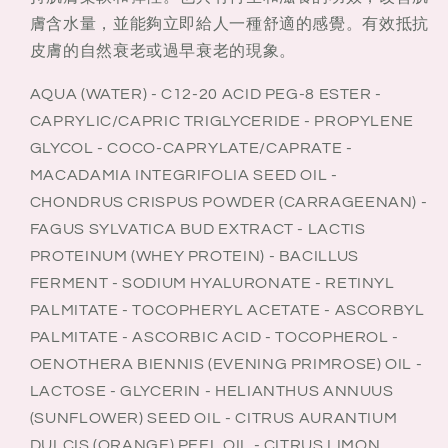
膚含水量，並能夠立即給人一種舒適的感覺。有效抵抗
皮膚的自然衰老或過早衰老的現象。
AQUA (WATER) - C12-20 ACID PEG-8 ESTER -
CAPRYLIC/CAPRIC TRIGLYCERIDE - PROPYLENE
GLYCOL - COCO-CAPRYLATE/CAPRATE -
MACADAMIA INTEGRIFOLIA SEED OIL -
CHONDRUS CRISPUS POWDER (CARRAGEENAN) -
FAGUS SYLVATICA BUD EXTRACT - LACTIS
PROTEINUM (WHEY PROTEIN) - BACILLUS
FERMENT - SODIUM HYALURONATE - RETINYL
PALMITATE - TOCOPHERYL ACETATE - ASCORBYL
PALMITATE - ASCORBIC ACID - TOCOPHEROL -
OENOTHERA BIENNIS (EVENING PRIMROSE) OIL -
LACTOSE - GLYCERIN - HELIANTHUS ANNUUS
(SUNFLOWER) SEED OIL - CITRUS AURANTIUM
DULCIS (ORANGE) PEEL OIL - CITRUS LIMON