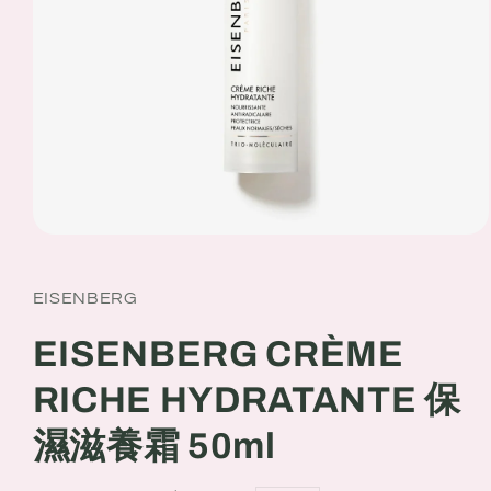
Open
media
1
in
EISENBERG
modal
EISENBERG CRÈME
RICHE HYDRATANTE 保
濕滋養霜 50ml