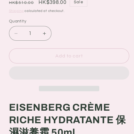
Regular
Sale
HK$398.00
Sale
HK$510.00
price
price
Shipping
calculated at checkout.
Quantity
Quantity
Decrease
Increase
quantity
quantity
for
for
EISENBERG
EISENBERG
Add to cart
CRÈME
CRÈME
RICHE
RICHE
HYDRATANTE
HYDRATANTE
保
保
濕
濕
滋
滋
EISENBERG CRÈME
養
養
霜
霜
RICHE HYDRATANTE 保
50ml
50ml
濕滋養霜 50ml