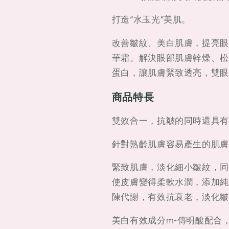
抗
抗
皺
皺
打造“水玉光”美肌。
精
精
改善皺紋、美白肌膚，提亮眼
華
華
華霜。解決眼部肌膚幹燥、松
眼
眼
唇
唇
蛋白，讓肌膚緊致透亮，雙眼
霜
霜
商品特長
雙效合一，抗皺的同時還具有
針對熟齡肌膚容易產生的肌膚
緊致肌膚，淡化細小皺紋，同
使皮膚變得柔軟水潤，添加純
陳代謝，有效抗衰老，淡化皺
美白有效成分m-傳明酸配合