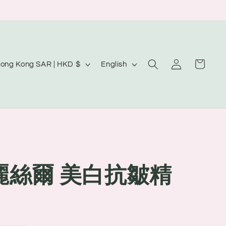
Log
L
Cart
Hong Kong SAR | HKD $
English
in
a
n
g
u
a
g
 怡麗絲爾 美白抗皺精
e