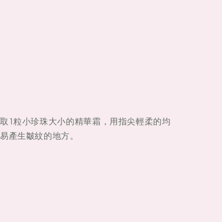
取1粒小珍珠大小的精華霜，用指尖輕柔的均
易產生皺紋的地方。