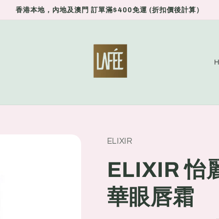
香港本地，內地及澳門 訂單滿$400免運 (折扣價後計算）
C
o
u
n
t
r
ELIXIR
y
ELIXIR
/
r
華眼唇霜
e