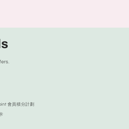
ls
fers.
 Point 會員積分計劃
品卡