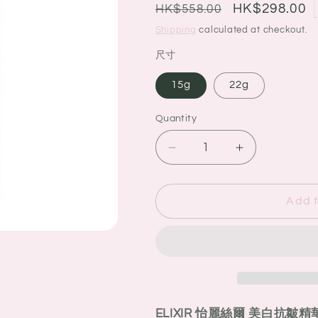
g
Regular
Sale
HK$298.00
HK$558.00
i
price
price
Shipping
calculated at checkout.
o
尺寸
n
15g
22g
Quantity
Quantity
Decrease
Increase
quantity
quantity
for
for
ELIXIR
ELIXIR
Add t
怡
怡
麗
麗
絲
絲
爾
爾
美
美
白
白
ELIXIR 怡麗絲爾 美白抗皺