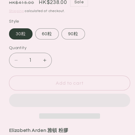
Regular
Sale
HK$238.00
Sale
HK$415.00
price
price
Shipping
calculated at checkout.
Style
30粒
60粒
90粒
Quantity
Quantity
Decrease
Increase
quantity
quantity
for
for
Elizabeth
Elizabeth
Add to cart
Arden
Arden
雅
雅
頓
頓
粉
粉
膠
膠
升
升
Elizabeth Arden 雅頓 粉膠