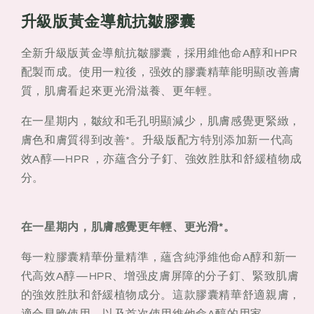
級
級
版
版
升級版黃金導航抗皺膠囊
黃
黃
全新升級版黃金導航抗皺膠囊，採用維他命A醇和HPR
金
金
配製而成。使用一粒後，强效的膠囊精華能明顯改善膚
導
導
質，肌膚看起來更光滑滋養、更年輕。
航
航
抗
抗
在一星期内，皺紋和毛孔明顯減少，肌膚感覺更緊緻，
皺
皺
膚色和膚質得到改善*。升級版配方特別添加新一代高
膠
膠
效A醇—HPR ，亦蘊含分子釘、強效胜肽和舒緩植物成
囊
囊
分。
在一星期内，肌膚感覺更年輕、更光滑*。
每一粒膠囊精華份量精準，蘊含純淨維他命A醇和新一
代高效A醇—HPR、增强皮膚屏障的分子釘、緊致肌膚
的強效胜肽和舒緩植物成分。這款膠囊精華舒適親膚，
適合早晚使用，以及首次使用維他命A醇的用家。