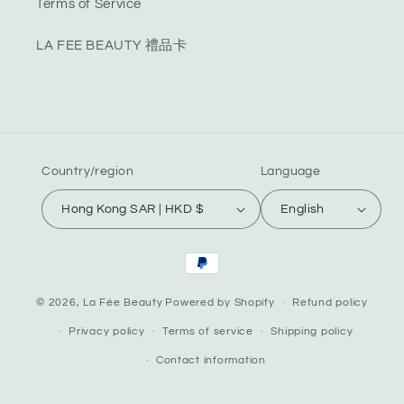
Terms of Service
LA FEE BEAUTY 禮品卡
Country/region
Language
Hong Kong SAR | HKD $
English
Payment
methods
© 2026,
La Fée Beauty
Powered by Shopify
Refund policy
Privacy policy
Terms of service
Shipping policy
Contact information