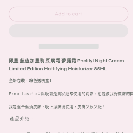
quantity
quantity
for
for
ERNO
ERNO
Add to cart
LASZLO
LASZLO
限
限
量
量
超
超
值
值
加
加
限量 超值加量裝 豆腐霜 夢露霜 Phelityl Night Cream
量
量
Limited Edition Mattifying Moisturizer 85ML
裝
裝
豆
豆
全新包裝，粉色透明盒!
腐
腐
Erno Laszlo豆腐晚霜是賣家經常使用的晚霜，也是被我好皮膚的
霜
霜
夢
夢
我是混合偏油皮膚，晚上潔膚後使用，皮膚又軟又嫩！
露
露
產品介紹：
霜
霜
Phelityl
Phelityl