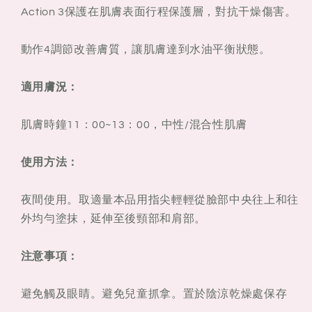
Action 3保護在肌膚表面行程保護層，對抗干燥傷害。
動作4調節改善膚質，讓肌膚達到水油平衡狀態。
適用膚況：
肌膚時鐘11：00~13：00，中性/混合性肌膚
使用方法：
夜間使用。取適量本品用指尖輕輕從臉部中央往上和往
外均勻塗抹，延伸至後頸部和肩部。
注意事項：
避免觸及眼睛。避免兒童抓拿。置於陰涼乾燥處保存