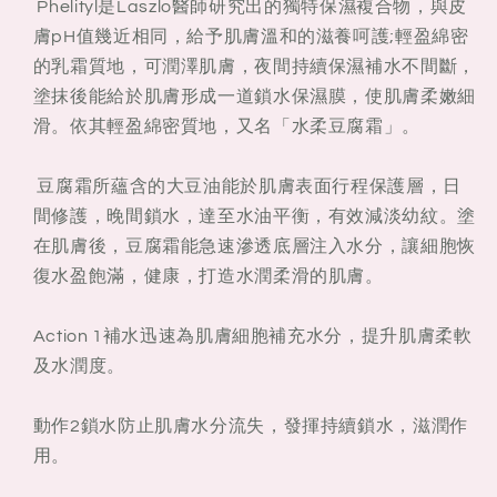
Night
Night
Phelityl是Laszlo醫師研究出的獨特保濕複合物，與皮
Cream
Cream
膚pH值幾近相同，給予肌膚溫和的滋養呵護;輕盈綿密
Limited
Limited
的乳霜質地，可潤澤肌膚，夜間持續保濕補水不間斷，
Edition
Edition
塗抹後能給於肌膚形成一道鎖水保濕膜，使肌膚柔嫩細
Mattifying
Mattifying
Moisturizer
Moisturizer
滑。依其輕盈綿密質地，又名「水柔豆腐霜」。
85ML
85ML
豆腐霜所蘊含的大豆油能於肌膚表面行程保護層，日
間修護，晚間鎖水，達至水油平衡，有效減淡幼紋。塗
在肌膚後，豆腐霜能急速滲透底層注入水分，讓細胞恢
復水盈飽滿，健康，打造水潤柔滑的肌膚。
Action 1補水迅速為肌膚細胞補充水分，提升肌膚柔軟
及水潤度。
動作2鎖水防止肌膚水分流失，發揮持續鎖水，滋潤作
用。