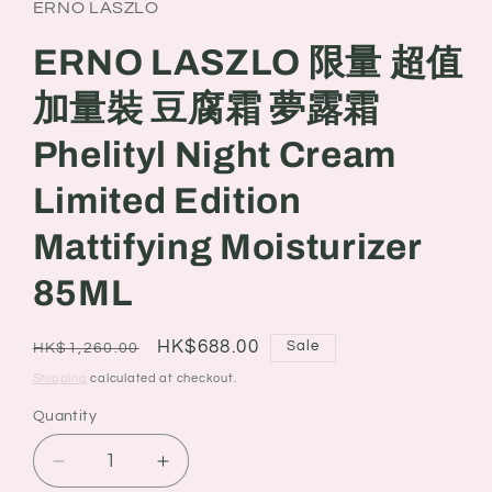
ERNO LASZLO
ERNO LASZLO 限量 超值
加量裝 豆腐霜 夢露霜
Phelityl Night Cream
Limited Edition
Mattifying Moisturizer
85ML
Regular
Sale
HK$688.00
Sale
HK$1,260.00
price
price
Shipping
calculated at checkout.
Quantity
Quantity
Decrease
Increase