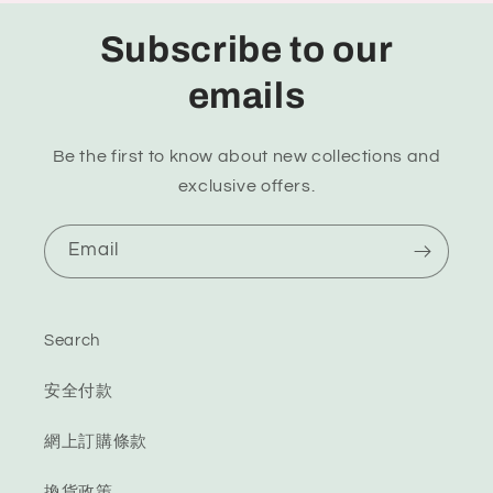
Subscribe to our
emails
Be the first to know about new collections and
exclusive offers.
Email
Search
安全付款
網上訂購條款
換貨政策