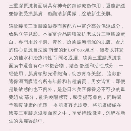
三
三
三重膠原滋養面膜具有神奇的鎮靜療癒作用，還能舒緩
重
重
並修復受損肌膚，癒顯清新柔嫩，綻放新生美肌。
膠
膠
原
原
這款臻美三重膠原滋養面膜配方中富含高效保濕成分，
滋
滋
效果立竿見影。本品富含品牌獨家抗老成分三重膠原蛋
養
養
白，專門用於平滑、豐盈、療癒疲憊暗沉的肌膚。配方
面
面
的核心是源自法國 南部的超LaFoux泉水，後者以其驚
膜
膜
人的補水和治療特性而 聞名遐邇。臻美三重膠原滋養
50ml
50ml
面膜中還含有Qal®複合物，結合 舒緩和活性成分，一
經使用，肌膚頓顯光滑飽滿，綻放青春美態。 這款舒
適保濕面膜適合所有年齡和各種膚質，男女皆宜，即便
是最敏感的也不例外，是您日常美容保養必不可少的重
要組成 部分，能夠喚醒感官，臻美提亮膚色，同時賦
予溫暖健康的光澤， 令肌膚容光煥發。將肌膚纓綣在
臻美三重膠原滋養面膜之中，享受持續潤澤，沉醉在新
生的亮麗容顏中。