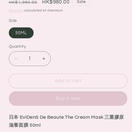
Regular
Sale
HK$980.00
Sale
HK$1,980.00
price
price
Shipping
calculated at checkout.
Size
50ML
Quantity
Quantity
Decrease
Increase
quantity
quantity
for
for
日
日
Add to cart
本
本
EviDenS
EviDenS
Buy it now
De
De
Beaute
Beaute
The
The
日本 EviDenS De Beaute The Cream Mask 三重膠原
Cream
Cream
滋養面膜 50ml
Mask
Mask