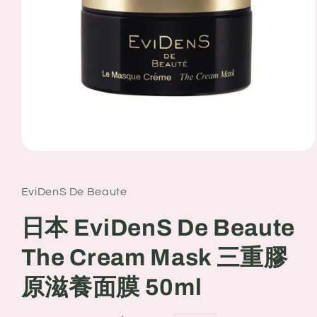
Open
media
1
in
EviDenS De Beaute
modal
日本 EviDenS De Beaute
The Cream Mask 三重膠
原滋養面膜 50ml