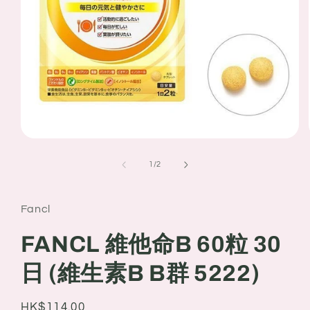
Open
media
1
of
1
/
2
in
modal
Fancl
FANCL 維他命B 60粒 30
日 (維生素B B群 5222)
Regular
HK$114.00