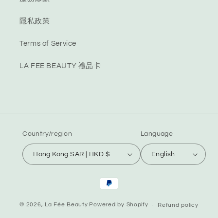
隱私政策
Terms of Service
LA FEE BEAUTY 禮品卡
Country/region
Language
Hong Kong SAR | HKD $
English
Payment
methods
© 2026,
La Fée Beauty
Powered by Shopify
Refund policy