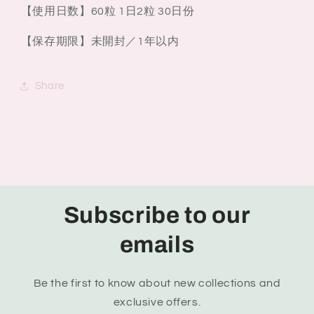
【使用日数】60粒 1日2粒 30日份
【保存期限】未開封／1年以内
Share
Subscribe to our
emails
Be the first to know about new collections and
exclusive offers.