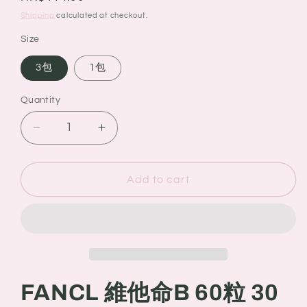
price
Shipping
calculated at checkout.
Size
3包
1包
Quantity
Quantity
Decrease
Increase
quantity
quantity
for
for
FANCL
FANCL
Add to cart
維
維
他
他
命
命
B
B
60
60
粒
粒
FANCL 維他命B 60粒 30
30
30