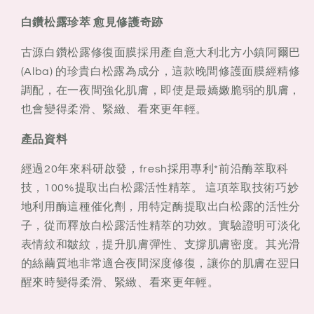
白鑽松露珍萃 愈見修護奇跡
古源白鑽松露修復面膜採用產自意大利北方小鎮阿爾巴
(Alba) 的珍貴白松露為成分，這款晚間修護面膜經精修
調配，在一夜間強化肌膚，即使是最嬌嫩脆弱的肌膚，
也會變得柔滑、緊緻、看來更年輕。
產品資料
經過20年來科研啟發，fresh採用專利*前沿酶萃取科
技，100%提取出白松露活性精萃。 這項萃取技術巧妙
地利用酶這種催化劑，用特定酶提取出白松露的活性分
子，從而釋放白松露活性精萃的功效。實驗證明可淡化
表情紋和皺紋，提升肌膚彈性、支撐肌膚密度。其光滑
的絲繭質地非常適合夜間深度修復，讓你的肌膚在翌日
醒來時變得柔滑、緊緻、看來更年輕。