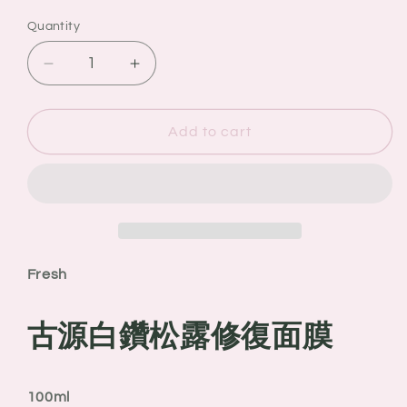
Quantity
Quantity
Decrease
Increase
quantity
quantity
for
for
Fresh
Fresh
Add to cart
古
古
源
源
白
白
鑽
鑽
松
松
露
露
Fresh
修
修
復
復
古源白鑽松露修復面膜
面
面
膜
膜
100ml
100ml
100ml