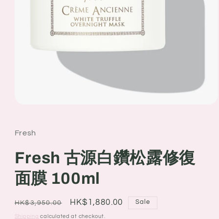
Open
media
1
in
Fresh
modal
Fresh 古源白鑽松露修復
面膜 100ml
Regular
Sale
HK$1,880.00
Sale
HK$3,950.00
price
price
Shipping
calculated at checkout.