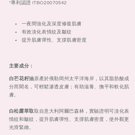
*專利認證 ITBO20070542
一夜間強化及深度修復肌膚
有效淡化表情紋及皺紋
提升肌膚彈性、支撐肌膚密度
主要成分：
白芒花籽油
原產於俄勒岡州太平洋海岸，以其脂肪酸成
分而聞名，可輕鬆滲透皮膚；有助滋養、撫平和軟化肌
膚。
白松露萃取
取自意大利阿爾巴森林，實驗證明可淡化表
情紋和皺紋，提升肌膚彈性、支撐肌膚密度，使外觀更
光滑緊緻。