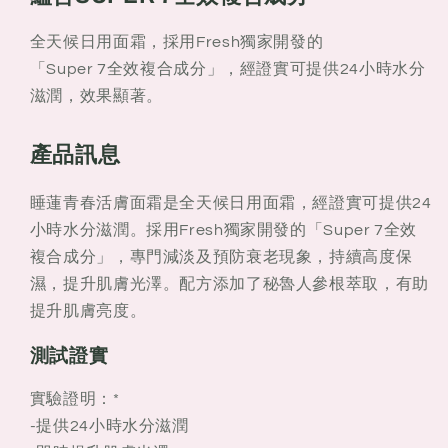
春
春
活
活
全天候日用面霜，採用Fresh獨家開發的
膚
膚
「Super 7全效複合成分」，經證實可提供24小時水分
面
面
滋潤，效果顯著。
霜
霜
50ml
50ml
產品訊息
睡蓮青春活膚面霜是全天候日用面霜，經證實可提供24
小時水分滋潤。採用Fresh獨家開發的「Super 7全效
複合成分」，專門減淡及預防衰老現象，持續高度保
濕，提升肌膚光澤。配方添加了秘魯人參根萃取，有助
提升肌膚亮度。
測試證實
實驗證明：*
-提供24小時水分滋潤