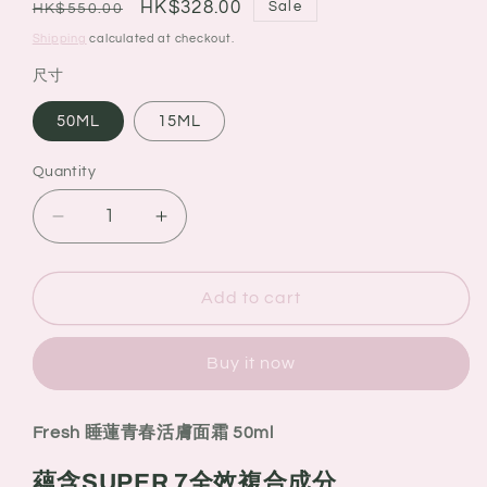
Regular
Sale
HK$328.00
Sale
HK$550.00
price
price
Shipping
calculated at checkout.
尺寸
50ML
15ML
Quantity
Quantity
Decrease
Increase
quantity
quantity
for
for
Fresh
Fresh
Add to cart
lotus
lotus
youth
youth
Buy it now
preserve
preserve
moisturizer
moisturizer
睡
睡
Fresh
睡蓮青春活膚面霜
50ml
蓮
蓮
青
青
蘊含SUPER 7全效複合成分