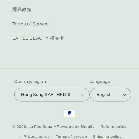
隱私政策
Terms of Service
LA FEE BEAUTY 禮品卡
Country/region
Language
Hong Kong SAR | HKD $
English
Payment
methods
© 2026,
La Fée Beauty
Powered by Shopify
Refund policy
Privacy policy
Terms of service
Shipping policy