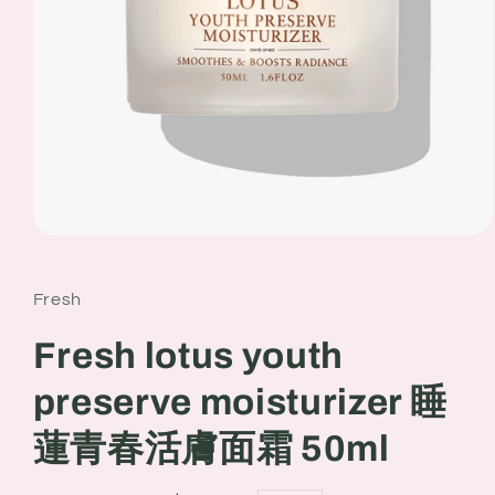
Open
media
1
in
Fresh
modal
Fresh lotus youth
preserve moisturizer 睡
蓮青春活膚面霜 50ml