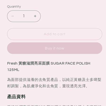
Quantity
Quantity
Decrease
Increase
quantity
quantity
for
for
Fresh
Fresh
Add to cart
sugar
sugar
face
face
Buy it now
polish
polish
黃
黃
糖
糖
Fresh 黃糖滋潤亮采面膜 SUGAR FACE POLISH
滋
滋
125ML
潤
潤
亮
亮
為面部提供滋養的去角質產品，以純正黃糖及士多啤梨
采
采
籽調製，為肌膚淨化和去角質，重現透亮光澤。
面
面
產品資料
膜
膜
125ML
125ML