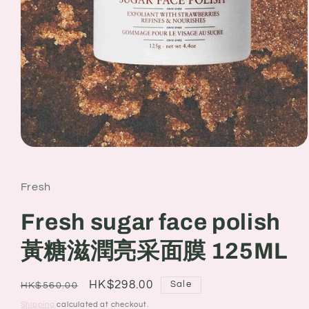
Open
media
1
in
Fresh
modal
Fresh sugar face polish
黃糖滋潤亮采面膜 125ML
Regular
Sale
HK$298.00
Sale
HK$560.00
price
price
Shipping
calculated at checkout.