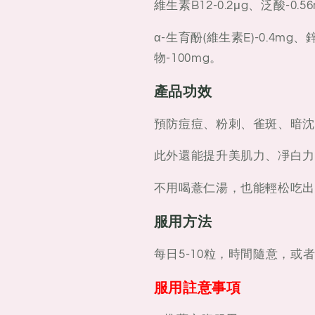
維生素B12-0.2μg、泛酸-0.5
α-生育酚(維生素E)-0.4mg、
物-100mg。
產品功效
預防痘痘、粉刺、雀斑、暗沈
此外還能提升美肌力、凈白力
不用喝薏仁湯，也能輕松吃出
服用方法
每日5-10粒，時間隨意，或
服用註意事項