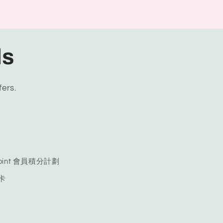
ls
fers.
 Point 會員積分計劃
品卡