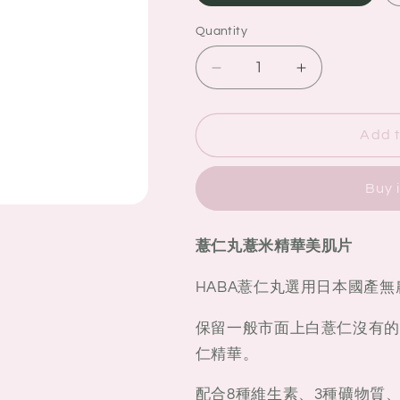
Quantity
Quantity
Decrease
Increase
quantity
quantity
for
for
HABA
HABA
Add t
無
無
添
添
Buy 
加
加
薏
薏
薏仁丸薏米精華美肌片
仁
仁
丸
丸
HABA薏仁丸選用日本國產
薏
薏
米
米
保留一般市面上白薏仁沒有的
精
精
仁精華。
華
華
美
美
配合8種維生素、3種礦物質