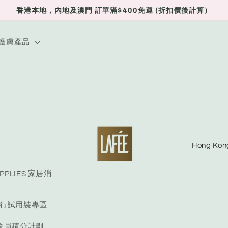
香港本地，內地及澳門 訂單滿$400免運 (折扣價後計算）
E 護膚產品
C
o
u
UPPLIES 家居消
n
E 旅行試用裝專區
t
r
S 會員積分計劃