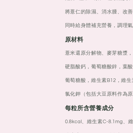
肌
肌
片
片
將薏仁的除濕、消水腫、改善
同時給身體補充營養，調理氣
原材料
薏米還原分解物、麥芽糖漿，
硬脂酸鈣，葡萄糖酸鋅，葉酸
葡萄糖酸，維生素B12，維生
氯化鉀（包括大豆原料作為原
每粒所含營養成分
0.8kcal、維生素C-8.1mg、