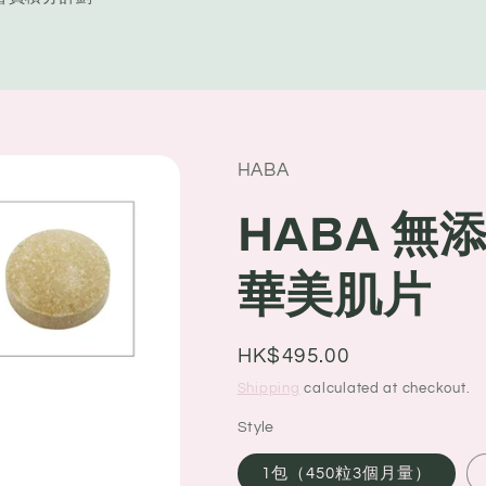
y
/
r
e
HABA
g
i
HABA 無
o
華美肌片
n
Regular
HK$495.00
price
Shipping
calculated at checkout.
Style
1包（450粒3個月量）