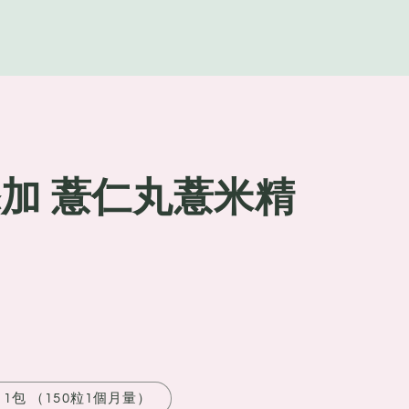
g
e
添加 薏仁丸薏米精
1包 （150粒1個月量）