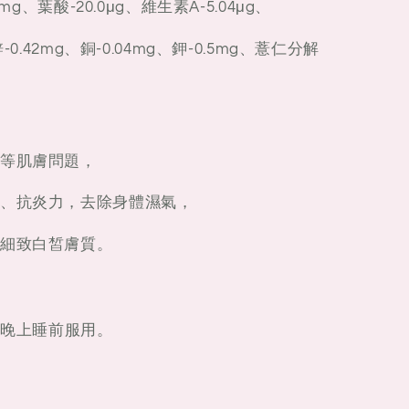
6mg、葉酸-20.0μg、維生素A-5.04μg、
鋅-0.42mg、銅-0.04mg、鉀-0.5mg、薏仁分解
等肌膚問題，
、抗炎力，去除身體濕氣，
細致白皙膚質。
者晚上睡前服用。