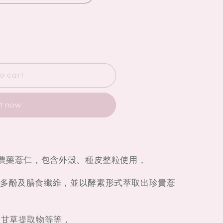
o cart
it now
無農藥薏仁，包含外殼、種皮整粒使用，
多酚及膳食纖維，並以酵素形式萃取出珍貴薏
、甘草提取物等等，