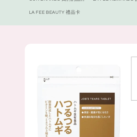
LA FEE BEAUTY 禮品卡
Skip to
product
information