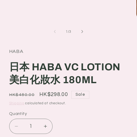
of
1
/
3
HABA
日本 HABA VC LOTION
美白化妝水 180ML
Regular
Sale
HK$298.00
Sale
HK$480.00
price
price
Shipping
calculated at checkout.
Quantity
Quantity
Decrease
Increase
quantity
quantity