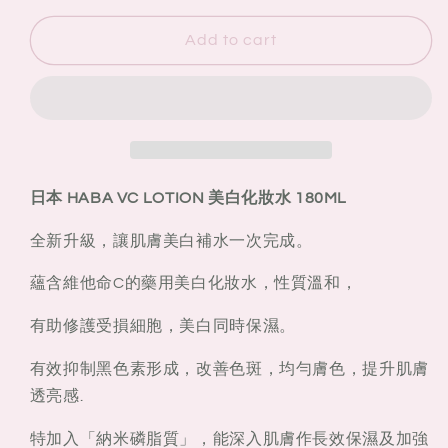
for
for
日
日
Add to cart
本
本
HABA
HABA
VC
VC
LOTION
LOTION
美
美
白
白
日本 HABA VC LOTION 美白化妝水 180ML
化
化
妝
妝
全新升級，讓肌膚美白補水一次完成。
水
水
蘊含維他命C的藥用美白化妝水，性質溫和，
180ML
180ML
有助修護受損細胞，美白同時保濕。
有效抑制黑色素形成，改善色斑，均勻膚色，提升肌膚
透亮感.
特加入「納米磷脂質」，能深入肌膚作長效保濕及加強