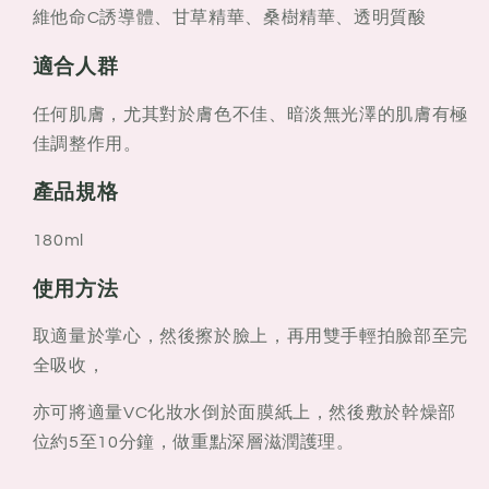
維他命C誘導體、甘草精華、桑樹精華、透明質酸
適合人群
任何肌膚，尤其對於膚色不佳、暗淡無光澤的肌膚有極
佳調整作用。
產品規格
180ml
使用方法
取適量於掌心，然後擦於臉上，再用雙手輕拍臉部至完
全吸收，
亦可將適量VC化妝水倒於面膜紙上，然後敷於幹燥部
位約5至10分鐘，做重點深層滋潤護理。