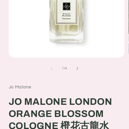
Open
media
1
of
1
/
4
in
modal
Jo Malone
JO MALONE LONDON
ORANGE BLOSSOM
COLOGNE 橙花古龍水