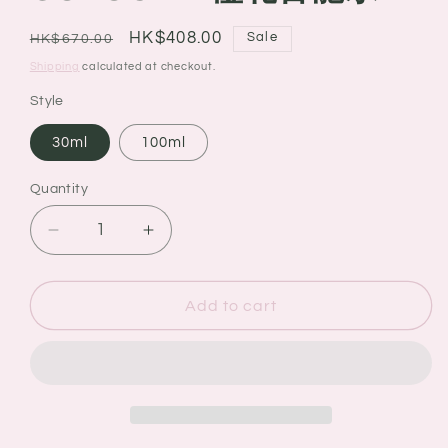
Regular
Sale
HK$408.00
Sale
HK$670.00
price
price
Shipping
calculated at checkout.
Style
30ml
100ml
Quantity
Quantity
Decrease
Increase
quantity
quantity
for
for
JO
JO
Add to cart
MALONE
MALONE
LONDON
LONDON
ORANGE
ORANGE
BLOSSOM
BLOSSOM
COLOGNE
COLOGNE
橙
橙