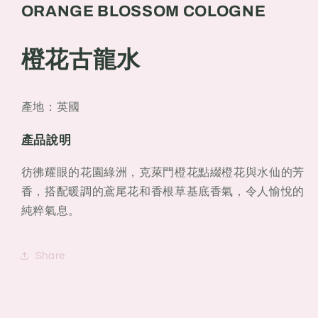
ORANGE BLOSSOM COLOGNE
花
花
古
古
龍
龍
橙花古龍水
水
水
產地：英國
產品說明
彷彿耀眼的花園綠洲，克萊門橙花點綴橙花與水仙的芳
香，搭配暖調的鳶尾花和香根草基底香氣，令人愉悅的
純粹氣息。
Share