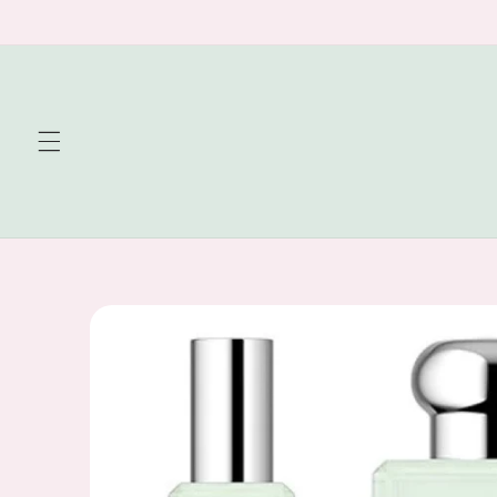
Skip to
content
Skip to
product
information