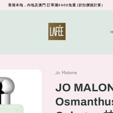
香港本地，內地及澳門 訂單滿$400免運 (折扣價後計算）
C
o
u
n
t
r
Jo Malone
y
JO MALO
/
r
Osmanthu
e