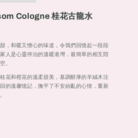
ssom Cologne 桂花古龍水
甜，和暖又愜心的味道，令我們回憶起一段段
家人是心靈停泊的溫暖港灣，最簡單的相互陪
空。
桂花和橙花的溫柔甜美，基調醇厚的羊絨木注
回的溫馨憶記，撫平了不安紛亂的心情，重新
。