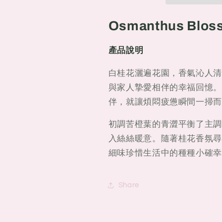
Cologne
Cologne
桂
桂
Osmanthus Blo
花
花
古
古
龍
龍
產品說明
水
水
白桂花灑遍花園，香氣沁人清
與家人摯愛相伴的幸福回憶。
伴，就讓煩悶疲憊瞬間一掃而
初調苦橙葉的青澀平衡了主調
入絲絲暖意。隨著桂花香氛尋
細味珍惜生活中的種種小確幸
Share