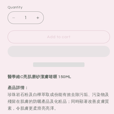
Quantity
Quantity
Decrease
Increase
quantity
quantity
for
for
Kiehl’s
Kiehl’s
Add to cart
科
科
顏
顏
氏
氏
醫
醫
學
學
維
維
醫學維C亮肌磨砂潔膚啫喱 150ML
C
C
亮
亮
產品詳情：
肌
肌
珍珠岩石粉及白樺萃取成份能有效去除污垢、污染物及
磨
磨
殘留在肌膚的防曬產品及化粧品；同時顯著改善皮膚質
砂
砂
素，令肌膚更柔滑亮亮澤。