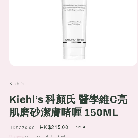
Open
media
1
in
Kiehl's
modal
Kiehl’s 科顏氏 醫學維C亮
肌磨砂潔膚啫喱 150ML
Regular
Sale
HK$245.00
Sale
HK$270.00
price
price
Shipping
calculated at checkout.