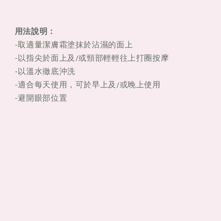
潔
潔
膚
膚
啫
啫
用法說明：
喱
喱
-取適量潔膚霜塗抹於沾濕的面上
150ML
150ML
-以指尖於面上及/或頸部輕輕往上打圈按摩
-以溫水徹底沖洗
-適合每天使用，可於早上及/或晚上使用
-避開眼部位置