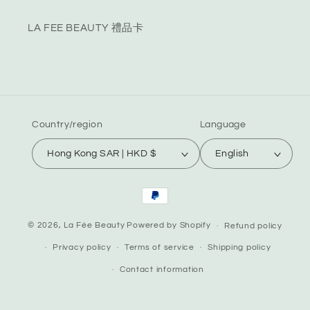
LA FEE BEAUTY 禮品卡
Country/region
Language
Hong Kong SAR | HKD $
English
Payment
methods
© 2026,
La Fée Beauty
Powered by Shopify
Refund policy
Privacy policy
Terms of service
Shipping policy
Contact information