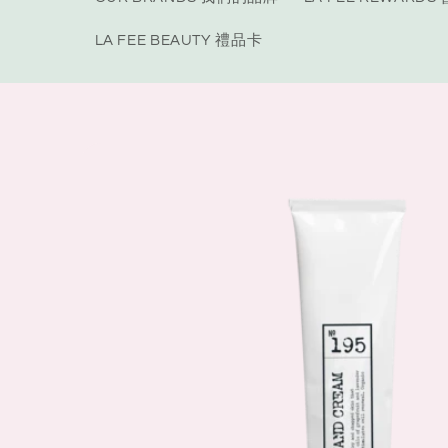
LA FEE BEAUTY 禮品卡
Skip to
product
information