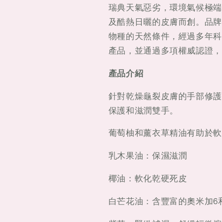
瑞典天氣惡劣，環境氣候極端。L
及酷熱日曬的皮膚而創。品牌
物種的天然條件，經過多年科
產品，並通過多項權威認證，
產品介紹
針對乾燥龜裂皮膚的手部修護
保護和滋潤雙手。
葡萄柚和薰衣草精油有助於軟
乳木果油：保濕滋潤
椰油：軟化乾硬死皮
白芒花油：含豐富的奧米加6