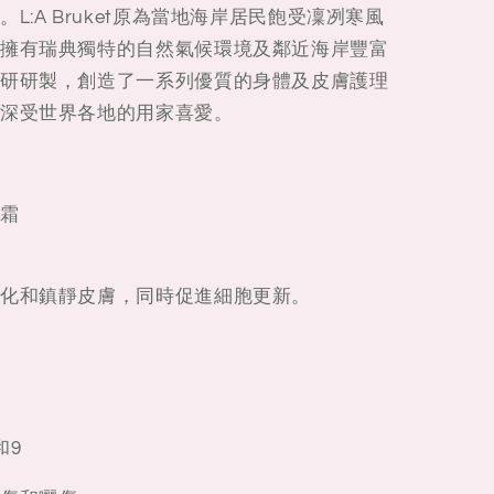
:A Bruket原為當地海岸居民飽受凜冽寒風
擁有瑞典獨特的自然氣候環境及鄰近海岸豐富
研研製，創造了一系列優質的身體及皮膚護理
深受世界各地的用家喜愛。
霜
化和鎮靜皮膚，同時促進細胞更新。
和9