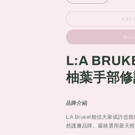
quantity
quantity
for
for
L:A
L:A
Add t
BRUKET
BRUKET
No.195
No.195
Buy 
葡
葡
萄
萄
柚
柚
L:A BRUK
葉
葉
手
手
柚葉手部修護
部
部
修
修
護
護
霜
霜
品牌介紹
70ml
70ml
L:A Bruket相信大家或許也
然護膚品牌。嚴格選用最天然