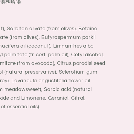
傷和曬傷
), Sorbitan olivate (from olives), Betaine
vate (from olives), Butyrospermum parkii
nucifera oil (coconut), Limnanthes alba
palmitate (fr. cert. palm oil), Cetyl alcohol,
lmitate (from avocado), Citrus paradisi seed
hol (natural preservative), Sclerotium gum
frey), Lavandula angustifolia flower oil
from meadowsweet), Sorbic acid (natural
ide and Limonene, Geraniol, Citral,
of essential oils).