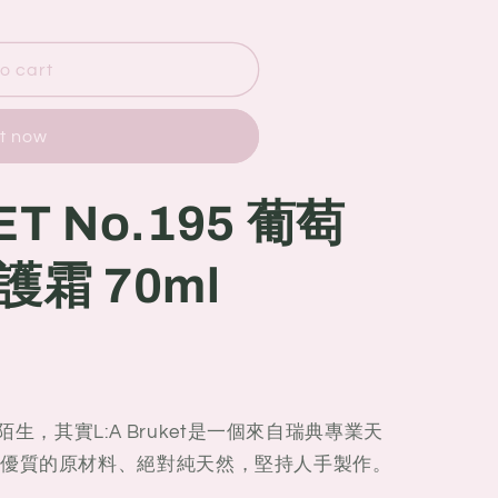
o cart
it now
ET No.195 葡萄
霜 70ml
很陌生，其實L:A Bruket是一個來自瑞典專業天
優質的原材料、絕對純天然，堅持人手製作。