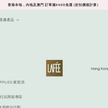
香港本地，內地及澳門 訂單滿$400免運 (折扣價後計算）
E 護膚產品
C
o
u
UPPLIES 家居消
n
E 旅行試用裝專區
t
r
S 會員積分計劃