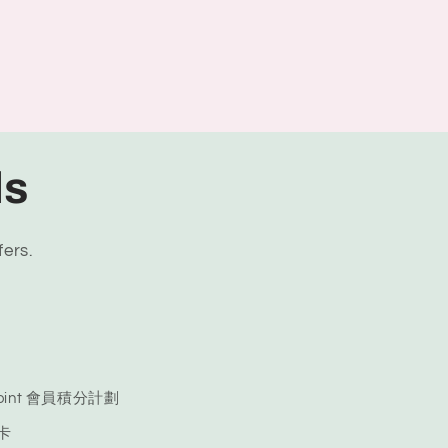
ls
fers.
 Point 會員積分計劃
品卡