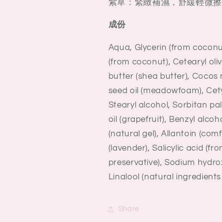
紫草：緊緻補濕，舒緩輕微擦
成份
Aqua, Glycerin (from coconut
(from coconut), Cetearyl oli
butter (shea butter), Cocos 
seed oil (meadowfoam), Cetyl 
Stearyl alcohol, Sorbitan pa
oil (grapefruit), Benzyl alco
(natural gel), Allantoin (com
(lavender), Salicylic acid (
preservative), Sodium hydrox
Linalool (natural ingredients 
Share