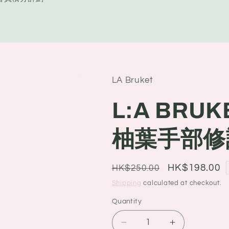
y
/
r
e
LA Bruket
g
i
L:A BRUK
o
柚葉手部修護
n
Regular
Sale
HK$198.00
HK$250.00
price
price
Shipping
calculated at checkout.
Quantity
Quantity
Decrease
Increase