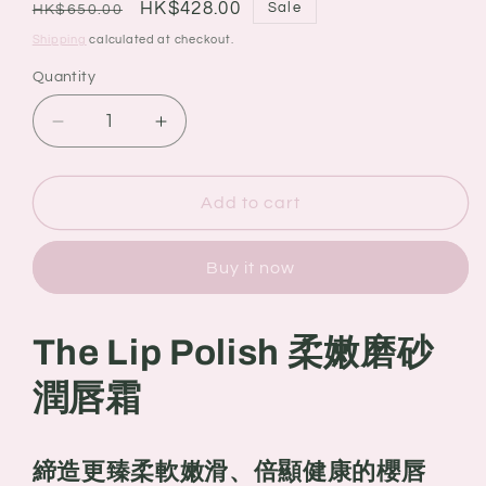
Regular
Sale
HK$428.00
Sale
HK$650.00
price
price
Shipping
calculated at checkout.
Quantity
Quantity
Decrease
Increase
quantity
quantity
for
for
La
La
Add to cart
Mer
Mer
海
海
Buy it now
藍
藍
之
之
謎
謎
The Lip Polish 柔嫩磨砂
The
The
Lip
Lip
潤唇霜
Polish
Polish
柔
柔
嫩
嫩
締造更臻柔軟嫩滑、倍顯健康的櫻唇