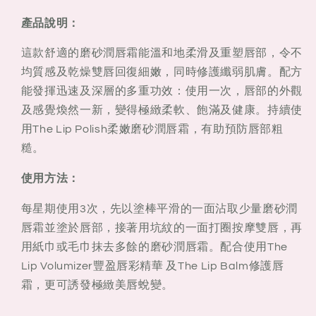
磨
磨
砂
砂
產品說明：
潤
潤
這款舒適的磨砂潤唇霜能溫和地柔滑及重塑唇部，令不
唇
唇
均質感及乾燥雙唇回復細嫩，同時修護纖弱肌膚。配方
霜
霜
能發揮迅速及深層的多重功效：使用一次，唇部的外觀
15ml
15ml
及感覺煥然一新，變得極緻柔軟、飽滿及健康。持續使
用The Lip Polish柔嫩磨砂潤唇霜，有助預防唇部粗
糙。
使用方法：
每星期使用3次，先以塗棒平滑的一面沾取少量磨砂潤
唇霜並塗於唇部，接著用坑紋的一面打圈按摩雙唇，再
用紙巾或毛巾抹去多餘的磨砂潤唇霜。配合使用The
Lip Volumizer豐盈唇彩精華 及The Lip Balm修護唇
霜，更可誘發極緻美唇蛻變。