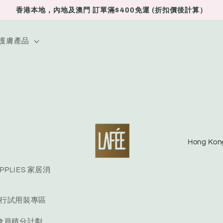
香港本地，內地及澳門 訂單滿$400免運 (折扣價後計算）
E 護膚產品
C
o
u
UPPLIES 家居消
n
E 旅行試用裝專區
t
r
S 會員積分計劃