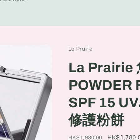
y
/
r
e
La Prairie
g
i
La Prair
o
POWDER 
n
SPF 15 
修護粉餅
Regular
Sale
HK$1,780.
HK$1,980.00