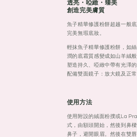
透亮・啞緻・臻美
創造完美膚質
魚子精華修護粉餅超越一般底
完美無瑕底妝。
輕抹魚子精華修護粉餅，如絲
潤的底霜質感變成如山羊絨般
塑造持久、啞緻中帶有光澤的
配備雙面鏡子：放大鏡及正常
使用方法
使用附設的絨面粉撲或La Pr
式，由額頭開始，然後到鼻樑
鼻子，避開眼眉。然後在雙唇