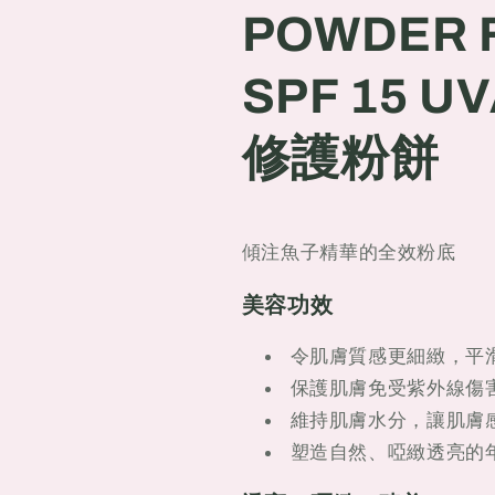
POWDER
POWDER
POWDER 
FOUNDATION
FOUNDATI
SPF
SPF
SPF 15 
15
15
UVA/PA++
UVA/PA++
魚
魚
修護粉餅
子
子
精
精
華
華
傾注魚子精華的全效粉底
修
修
護
護
美容功效
粉
粉
餅
餅
令肌膚質感更細緻，平
保護肌膚免受紫外線傷
維持肌膚水分，讓肌膚
塑造自然、啞緻透亮的