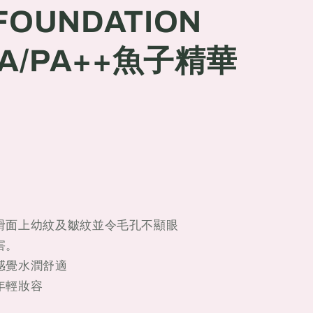
FOUNDATION
ON
UVA/PA++魚子精華
滑面上幼紋及皺紋並令毛孔不顯眼
害。
感覺水潤舒適
年輕妝容