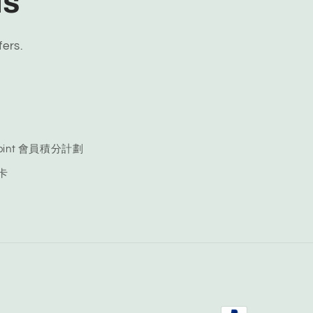
ls
fers.
 Point 會員積分計劃
品卡