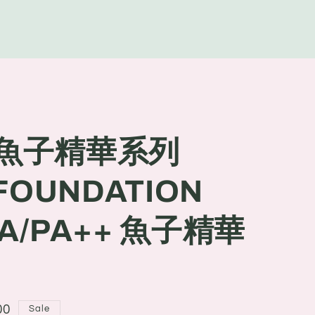
g
e
ie 魚子精華系列
FOUNDATION
UVA/PA++ 魚子精華
00
Sale