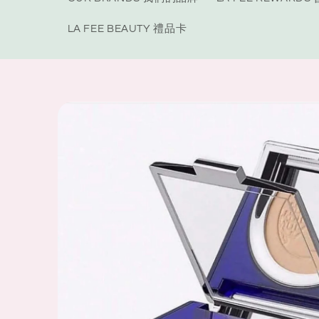
LA FEE BEAUTY 禮品卡
Skip to
product
information