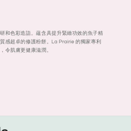
研和色彩造詣。蘊含具提升緊緻功效的魚子精
超卓的修護粉餅。La Prairie 的獨家專利
，令肌膚更健康滋潤。