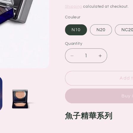
price
price
Shipping
calculated at checkout.
Couleur
N10
N20
NC2
Quantity
Quantity
Decrease
Increase
quantity
quantity
for
for
La
La
Add t
Prairie
Prairie
魚
魚
Buy 
子
子
精
精
魚子精華系列
華
華
系
系
列
列