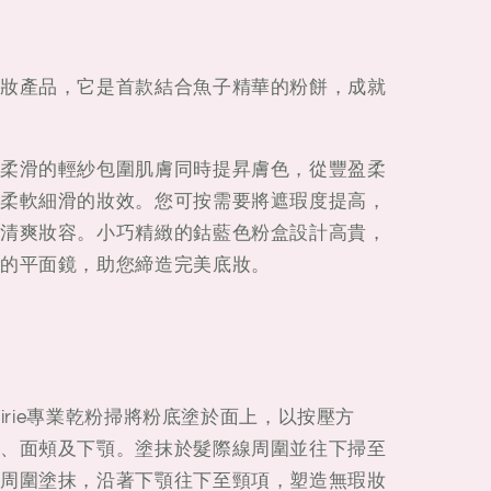
妝產品，它是首款結合魚子精華的粉餅，成就
柔滑的輕紗包圍肌膚同時提昇膚色，從豐盈柔
柔軟細滑的妝效。您可按需要將遮瑕度提高，
清爽妝容。小巧精緻的鈷藍色粉盒設計高貴，
的平面鏡，助您締造完美底妝。
airie專業乾粉掃將粉底塗於面上，以按壓方
、面頰及下顎。塗抹於髮際線周圍並往下掃至
周圍塗抹，沿著下顎往下至頸項，塑造無瑕妝