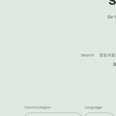
S
Be t
Search
安全付款
Country/region
Language