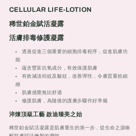
世
世
CELLULAR LIFE-LOTION
鉑
鉑
金
金
稀世鉑金賦活凝露
賦
賦
活
活
活膚排毒修護凝露
凝
凝
露
露
透過促進三個重要的細胞排毒程序，促進肌膚功
能
蘊含豐富抗氧成分，有效保護肌膚
有效減淡幼紋及皺紋，改善彈性，令膚質重拾細
緻
肌膚感覺無比舒適
修護肌膚，為隨後的護膚步驟作好準備
淬煉頂級工藝 啟迪臻美之始
稀世鉑金賦活凝露是肌膚重生的第一步，從生命之源喚
醒肌膚賦活嫩顏的潛能。