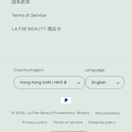
隱私政策
Terms of Service
LA FEE BEAUTY 禮品卡
Country/region
Language
Hong Kong SAR | HKD $
English
Payment
methods
© 2026,
La Fée Beauty
Powered by Shopify
Refund policy
Privacy policy
Terms of service
Shipping policy
Contact information