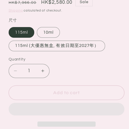
Regular
Sale
HK$2,580.00
Sale
HK$7,966.00
price
price
Shipping
calculated at checkout.
尺寸
115ml
10ml
115ml (大優惠無盒, 有效日期至2027年）
Quantity
Quantity
Decrease
Increase
quantity
quantity
for
for
La
La
Add to cart
Prairie
Prairie
CELLULAR
CELLULAR
LIFE-
LIFE-
LOTION
LOTION
稀
稀