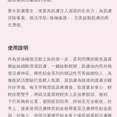
要令肌膚重生，便要為肌膚注入源源的生命力；為肌膚
排除毒素、煥活淨肌–臻極修護–，完美啟動肌膚的再
生潛能。
使用說明
作為啓迪極致活顏之旅的第一步，柔和閃爍的紫色凝露
猶如絲綢般滑過肌膚，一觸啟動蛻變，肌膚由內而外煥
發活膚神采。稀世鉑金系列的標誌性芳香細緻怡人，為
修復賦活體驗打造醉人氛圍，讓肌膚為隨後的護膚步驟
作好準備。每天早晚潔面及爽膚後，取適量於掌心，輕
輕按壓雙手，將賦活凝露輕輕按上及按摩額頭、臉頰、
下巴和胸肩位置，避開眼部四周，靜候至完全吸收。於
早上，接著使用活膚稀世鉑金精華素及活膚稀世鉑金面
霜；於晚上，使用活膚稀世鉑金夜之臻萃精華和活膚稀