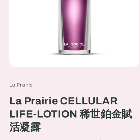
Open
media
1
in
La Prairie
modal
La Prairie CELLULAR
LIFE-LOTION 稀世鉑金賦
活凝露