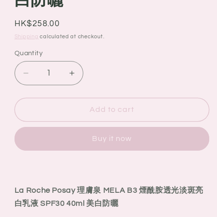
白防曬
Regular
HK$258.00
price
Shipping
calculated at checkout.
Quantity
Quantity
Decrease
Increase
quantity
quantity
for
for
La
La
Add to cart
Roche
Roche
Posay
Posay
Buy it now
理
理
膚
膚
泉
泉
MELA
MELA
B3
B3
La Roche Posay 理膚泉 MELA B3 煙酰胺透光淡斑亮
煙
煙
白乳液 SPF30 40ml 美白防曬
酰
酰