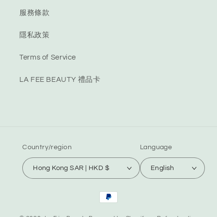
服務條款
隱私政策
Terms of Service
LA FEE BEAUTY 禮品卡
Country/region
Language
Hong Kong SAR | HKD $
English
Payment
methods