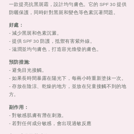
一款提亮抗黑斑霜，設計均勻膚色。它的 SPF 30 提供
胺
胺
防曬保護，同時針對黑斑和變色等色素沉著問題。
透
透
光
光
好處：
淡
淡
- 減少黑斑和色素沉澱。
斑
斑
- 提供 SPF 30 防護，抵禦有害紫外線。
亮
亮
- 滋潤並均勻膚色，打造容光煥發的膚色。
白
白
乳
乳
預防措施:
液
液
- 避免目光接觸。
SPF30
SPF30
- 如果長時間暴露在陽光下，每兩小時重新塗抹一次。
40ml
40ml
- 存放在陰涼、乾燥的地方，並放在兒童接觸不到的地
美
美
方。
白
白
防
防
副作用：
曬
曬
- 對敏感肌膚有潛在刺激。
- 若對任何成分敏感，會出現過敏反應