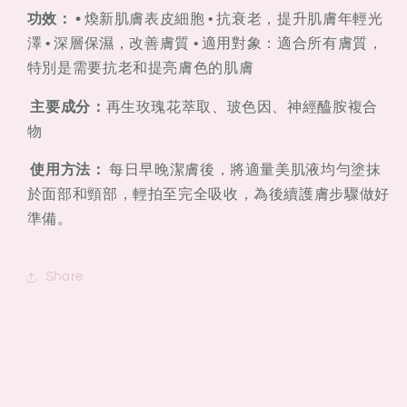
100ml
100ml
功效： •
煥新肌膚表皮細胞 • 抗衰老，提升肌膚年輕光
澤 • 深層保濕，改善膚質 • 適用對象：適合所有膚質，
特別是需要抗老和提亮膚色的肌膚
主要成分：
再生玫瑰花萃取、玻色因、神經醯胺複合
物
使用方法：
每日早晚潔膚後，將適量美肌液均勻塗抹
於面部和頸部，輕拍至完全吸收，為後續護膚步驟做好
準備。
Share