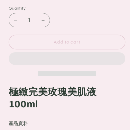
Quantity
Quantity
Decrease
Increase
quantity
quantity
for
for
LANCOME
LANCOME
Add to cart
蘭
蘭
蔻
蔻
極
極
緻
緻
完
完
美
美
極緻完美玫瑰美肌液
玫
玫
瑰
瑰
100ml
美
美
肌
肌
液
液
產品資料