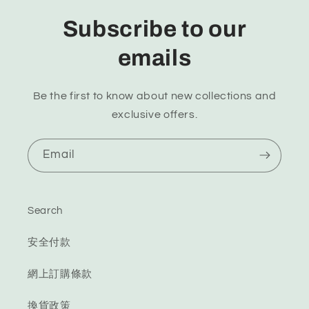
Subscribe to our
emails
Be the first to know about new collections and
exclusive offers.
Email
Search
安全付款
網上訂購條款
換貨政策