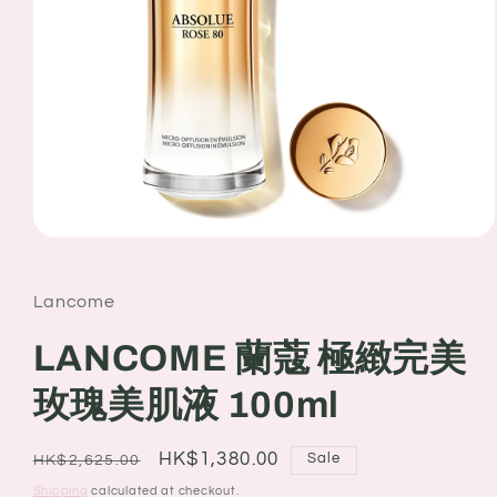
Open
media
1
in
Lancome
modal
LANCOME 蘭蔻 極緻完美
玫瑰美肌液 100ml
Regular
Sale
HK$1,380.00
Sale
HK$2,625.00
price
price
Shipping
calculated at checkout.