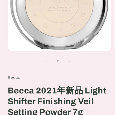
Open
media
1
of
1
/
4
in
modal
Becca
Becca 2021年新品 Light
Shifter Finishing Veil
Setting Powder 7g