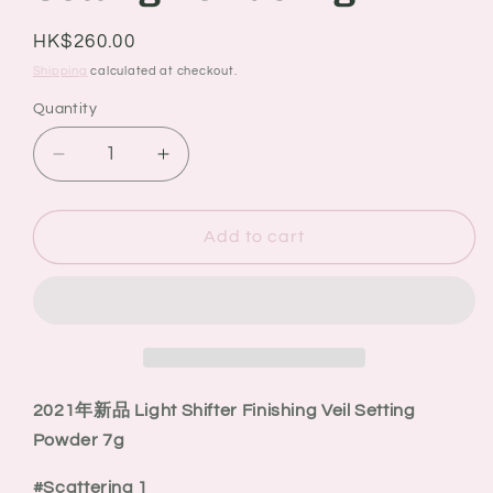
Regular
HK$260.00
price
Shipping
calculated at checkout.
Quantity
Quantity
Decrease
Increase
quantity
quantity
for
for
Becca
Becca
Add to cart
2021
2021
年
年
新
新
品
品
Light
Light
Shifter
Shifter
2021年新品 Light Shifter Finishing Veil Setting
Finishing
Finishing
Powder 7g
Veil
Veil
Setting
Setting
#Scattering 1
Powder
Powder