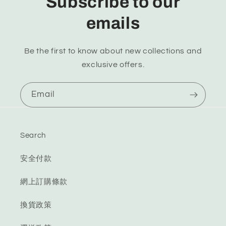
Subscribe to our
emails
Be the first to know about new collections and
exclusive offers.
Email
Search
安全付款
網上訂購條款
換貨政策