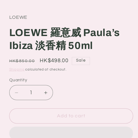
LOEWE
LOEWE 羅意威 Paula’s
Ibiza 淡香精 50ml
Regular
Sale
HK$498.00
Sale
HK$850.00
price
price
Shipping
calculated at checkout.
Quantity
Quantity
Decrease
Increase
quantity
quantity
for
for
LOEWE
LOEWE
Add to cart
羅
羅
意
意