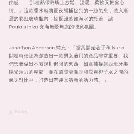
由感——那種熱帶島嶼上放鬆、溫暖、柔軟又振奮心
情。」這款香水就將夏夜裡捕捉到的一絲氣息，裝入漸
層的彩虹玻璃瓶內，搭配淺藍如海水的瓶蓋，讓
Paula’s Ibiza 充滿無憂無慮的愜意氛圍。
Jonathan Anderson 補充：「當我開始著手和 Nuria
開發時便認為創造出一款男女適用的產品非常重要。我
們想要做出不被規則侷限的東西，如實捕捉到西班牙那
陽光活力的精髓，並在溫暖龍涎香和涼爽椰子水之間的
氣味對比中，打造出有趣又清新的活力感。」
Share