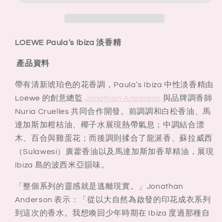
威
威
Paula’s
Paula’s
Ibiza
Ibiza
淡
淡
LOEWE Paula’s Ibiza 淡香精
香
香
精
精
產品資料
50ml
50ml
帶有清新琥珀色的花香調，Paula’s Ibiza 中性淡香精由
Loewe 的創意總監
Jonathan Anderson
與品牌調香師
Nuria Cruelles 共同合作開發。前調調和白松香油、馬
達加斯加柑桔油、椰子水展現熱帶氣息；中調結合漂
木、百合與雞蛋花；而後調則揉合了龍涎香、蘇拉威西
（Sulawesi）廣藿香油以及馬達加斯加香草精油，展現
Ibiza 島的波西米亞韻味。
「整個系列的靈感就是逃離現實。」Jonathan
Anderson 表示：「從以大自然為啟發的印花成衣系列
到這次的香水。我想喚回少年時期在 Ibiza 度過那種自