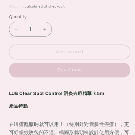
price
Shipping
calculated at checkout.
Quantity
Quantity
Decrease
Increase
quantity
quantity
for
for
LUE
LUE
Add to cart
Clear
Clear
Spot
Spot
Buy it now
Control
Control
消
消
炎
炎
LUE Clear Spot Control 消炎去痘精華 7.5m
去
去
痘
痘
產品特點
精
精
華
華
在暗瘡醞釀時就可以用上（特別針對囊腫性痤瘡），更
7.5m
7.5m
可紓緩蚊咬後的不適。橢圓形棉頭棒設計使用方便，可