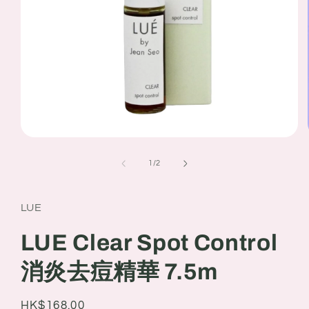
Open
media
1
of
1
/
2
in
modal
LUE
LUE Clear Spot Control
消炎去痘精華 7.5m
Regular
HK$168.00