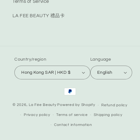
Terms of Service
LA FEE BEAUTY 禮品卡
Country/region
Language
Hong Kong SAR | HKD $
English
Payment
methods
© 2026,
La Fée Beauty
Powered by Shopify
Refund policy
Privacy policy
Terms of service
Shipping policy
Contact information