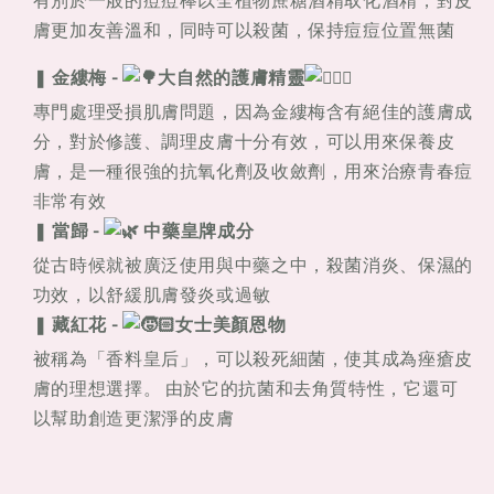
有別於一般的痘痘棒以
全植物蔗糖酒精
取化酒精，對皮
膚更加友善溫和，同時可以殺菌，保持痘痘位置無菌
❚
金縷梅 -
大自然的護膚精靈
專門處理受損肌膚問題，因為金縷梅含有
絕佳的護膚成
分
，對於修護、調理皮膚十分有效，可以用來保養皮
膚，是一種很強的
抗氧化劑及收斂劑
，用來治療青春痘
非常有效
❚
當歸 -
中藥皇牌成分
從古時候就被廣泛使用與中藥之中，殺菌消炎、保濕的
功效，以舒緩肌膚發炎或過敏
❚
藏紅花 -
女士美顏恩物
被稱為「香料皇后」，可以殺死細菌，使其成為
痤瘡皮
膚的理想選擇
。 由於它的抗菌和去角質特性，它還可
以幫助創造更潔淨的皮膚