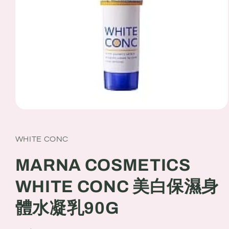
Open
media
1
in
WHITE CONC
modal
MARNA COSMETICS
WHITE CONC 美白保濕身
體水凝乳90G