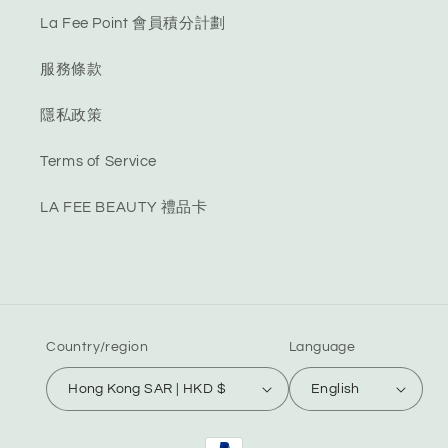
La Fee Point 會員積分計劃
服務條款
隱私政策
Terms of Service
LA FEE BEAUTY 禮品卡
Country/region
Language
Hong Kong SAR | HKD $
English
Payment