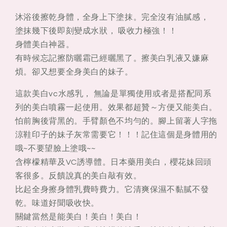
凝
凝
乳
乳
沐浴後擦乾身體，全身上下塗抹。完全沒有油膩感，
90G
90G
塗抹幾下後即刻變成水狀， 吸收力極強！！
身體美白神器。
有時候忘記擦防曬霜已經曬黑了。擦美白乳液又嫌麻
煩。卻又想要全身美白的妹子。
這款美白vc水感乳， 無論是單獨使用或者是搭配同系
列的美白噴霧一起使用。效果都超贊～方便又能美白。
怕前胸後背黑的。手臂顏色不均勻的。腳上留著人字拖
涼鞋印子的妹子灰常需要它！！！記住這個是身體用的
哦~不要望臉上塗哦~~
含檸檬精華及VC誘導體。日本藥用美白，櫻花妹回頭
客很多。反饋說真的美白敲有效。
比起全身擦身體乳費時費力。它清爽保濕不黏膩不發
乾。味道好聞吸收快。
關鍵當然是能美白！美白！美白！