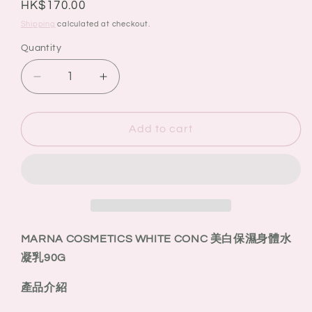
Regular
HK$170.00
price
Shipping
calculated at checkout.
Quantity
Quantity
Decrease
Increase
quantity
quantity
for
for
MARNA
MARNA
Add to cart
COSMETICS
COSMETICS
WHITE
WHITE
CONC
CONC
美
美
白
白
保
保
MARNA COSMETICS WHITE CONC 美白保濕身體水
濕
濕
凝乳90G
身
身
體
體
產品介紹
水
水