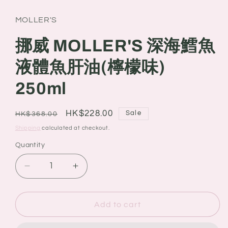
MOLLER'S
挪威 MOLLER'S 深海鱈魚
液體魚肝油(檸檬味)
250ml
Regular
Sale
HK$228.00
Sale
HK$368.00
price
price
Shipping
calculated at checkout.
Quantity
Quantity
Decrease
Increase
quantity
quantity
for
for
挪
挪
Add to cart
威
威