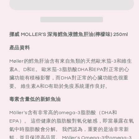
MOLLER&#39;S
MOLLER&#39;S
深
深
海
海
鱈
鱈
魚
魚
挪威 MOLLER'S 深海鱈魚液體魚肝油(檸檬味) 250ml
液
液
產品資料
體
體
魚
魚
Møller的鱈魚肝油含有來自魚類的天然歐米茄-3和維生
肝
肝
素A、D和E。 歐米茄-3脂肪酸DHA和EPA對正常的心
油
油
臟功能有積極影響，而DHA對正常的心臟功能也很重
(檸
(檸
要。 維生素A和D有助於免疫系統運作良好。
檬
檬
味)
味)
毒素含量低的新鮮魚油
250ml
250ml
Möller's含有非常高的omega-3脂肪酸（DHA和
EPA）。 這些健康的脂肪酸對氧化敏感，即當暴露在氧
氣中時脂肪酸會分解。 我們認為，重要的是油非常新
鮮，並且保證高品質。 Möller's Omega-3中omega-3