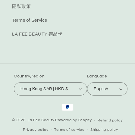
隱私政策
Terms of Service
LA FEE BEAUTY 禮品卡
Country/region
Language
Hong Kong SAR | HKD $
English
Payment
methods
© 2026,
La Fée Beauty
Powered by Shopify
Refund policy
Privacy policy
Terms of service
Shipping policy