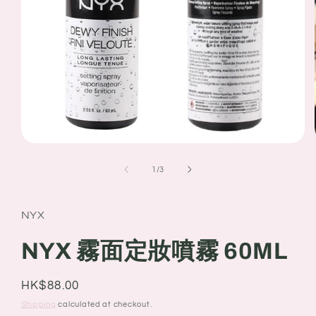
Open
media
1
of
1
/
3
in
modal
NYX
NYX 霧面定妝噴霧 60ML
Regular
HK$88.00
price
Shipping
calculated at checkout.