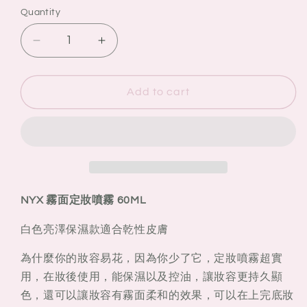
Quantity
Quantity
Decrease
Increase
quantity
quantity
for
for
NYX
NYX
Add to cart
霧
霧
面
面
定
定
妝
妝
噴
噴
霧
霧
NYX 霧面定妝噴霧 60ML
60ML
60ML
白色亮澤保濕款適合乾性皮膚
為什麼你的妝容易花，因為你少了它，定妝噴霧超實
用，在妝後使用，能保濕以及控油，讓妝容更持久顯
色，還可以讓妝容有霧面柔和的效果，可以在上完底妝