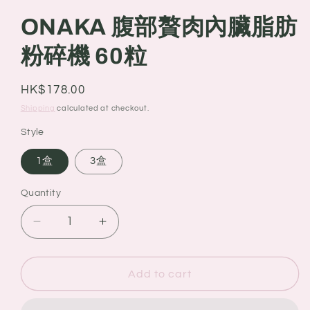
ONAKA 腹部贅肉內臟脂肪
粉碎機 60粒
Regular
HK$178.00
price
Shipping
calculated at checkout.
Style
1盒
3盒
Quantity
Quantity
Decrease
Increase
quantity
quantity
for
for
ONAKA
ONAKA
Add to cart
腹
腹
部
部