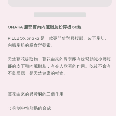
贅
贅
肉
肉
內
內
臟
臟
ONAKA 腹部贅肉內臟脂肪粉碎機 60粒
脂
脂
PILLBOX onaka 是一款專門針對腰腹部、皮下脂肪、
肪
肪
內臟脂肪的膳食營養素。
粉
粉
碎
碎
機
機
天然葛花提取物，葛花由來的異黃酮有效幫助減少腰腹
60
60
部的皮下和內臟脂肪，有令人欣喜的作用。吃後不會有
粒
粒
不良反應，是天然健康的輔食。
葛花由來的異黃酮的三個作用
1) 抑制中性脂肪的合成