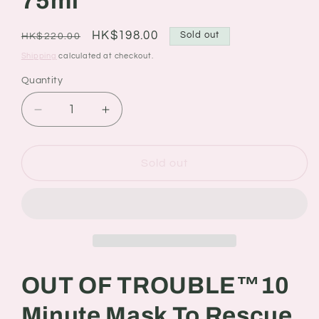
75ml
Regular
Sale
HK$198.00
Sold out
HK$220.00
price
price
Shipping
calculated at checkout.
Quantity
Quantity
Decrease
Increase
quantity
quantity
for
for
Origins
Origins
Sold out
悅
悅
木
木
之
之
源
源
Out
Out
of
of
OUT OF TROUBLE™
10
Trouble
Trouble
10
10
Minute Mask To Rescue
Minute
Minute