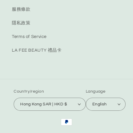
服務條款
隱私政策
Terms of Service
LA FEE BEAUTY 禮品卡
Country/region
Language
Hong Kong SAR | HKD $
English
Payment
methods