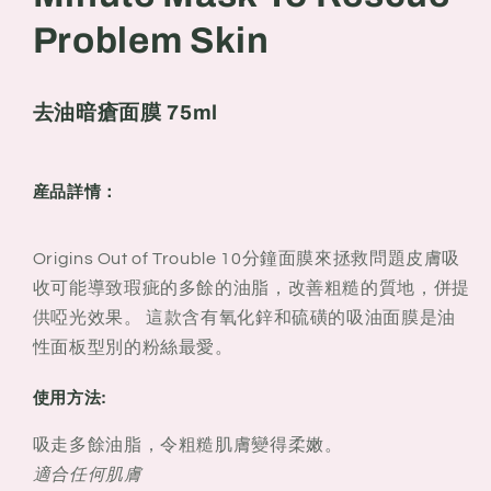
Mask
Mask
Problem Skin
to
to
Rescue
Rescue
Problem
Problem
去油暗瘡面膜
75ml
Skin
Skin
75ml
75ml
産品詳情：
Origins Out of Trouble 10分鐘面膜來拯救問題皮膚吸
收可能導致瑕疵的多餘的油脂，改善粗糙的質地，併提
供啞光效果。 這款含有氧化鋅和硫磺的吸油面膜是油
性面板型別的粉絲最愛。
使用方法:
吸走多餘油脂，令粗糙肌膚變得柔嫩。
適合任何肌膚