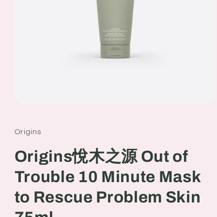
Open
media
1
in
Origins
modal
Origins悅木之源 Out of
Trouble 10 Minute Mask
to Rescue Problem Skin