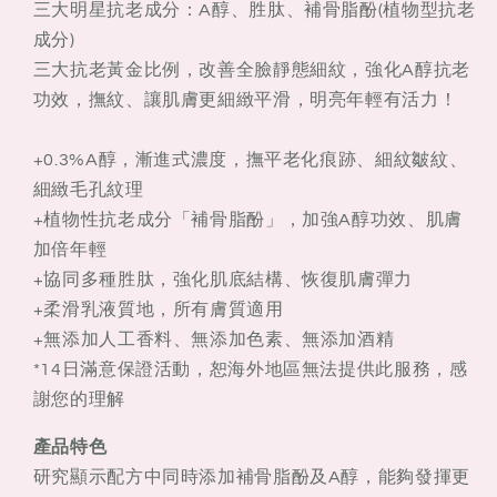
精
精
三大明星抗老成分：A醇、胜肽、補骨脂酚(植物型抗老
華
華
成分)
乳
乳
三大抗老黃金比例，改善全臉靜態細紋，強化A醇抗老
30mL
30mL
功效，撫紋、讓肌膚更細緻平滑，明亮年輕有活力！
抗
抗
皺
皺
+0.3%A醇，漸進式濃度，撫平老化痕跡、細紋皺紋、
抗
抗
細緻毛孔紋理
氧
氧
+植物性抗老成分「補骨脂酚」，加強A醇功效、肌膚
化
化
加倍年輕
30ml
30ml
+協同多種胜肽，強化肌底結構、恢復肌膚彈力
+柔滑乳液質地，所有膚質適用
+無添加人工香料、無添加色素、無添加酒精
*14日滿意保證活動，恕海外地區無法提供此服務，感
謝您的理解
產品特色
研究顯示配方中同時添加補骨脂酚及A醇，能夠發揮更