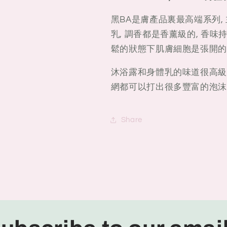
140g
140g
黑BA是膚產品裏最高端系列, 
乳, 調香都是香薰級的, 香味
鬆的狀態下肌膚細胞是張開的
沐浴露和身體乳的味道很高級，
網都可以打出很多豐富的泡沫
Share