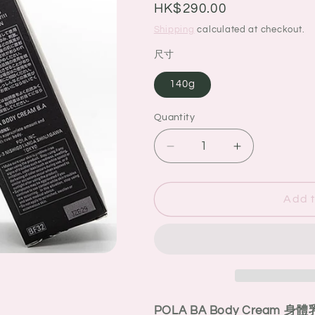
g
Regular
HK$290.00
i
price
Shipping
calculated at checkout.
o
尺寸
n
140g
Quantity
Quantity
Decrease
Increase
quantity
quantity
for
for
POLA
POLA
Add t
BA
BA
Body
Body
Cream
Cream
身
身
體
體
乳
乳
POLA BA Body Cream 身體