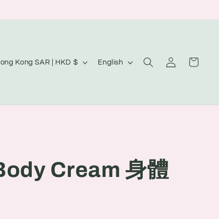
Log
L
Cart
Hong Kong SAR | HKD $
English
in
a
n
g
u
a
g
Body Cream 身體
e