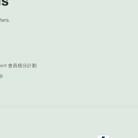
ls
fers.
 Point 會員積分計劃
品卡