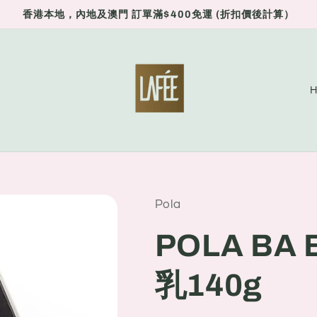
香港本地，內地及澳門 訂單滿$400免運 (折扣價後計算）
C
o
u
n
t
r
Pola
y
POLA BA 
/
r
乳140g
e