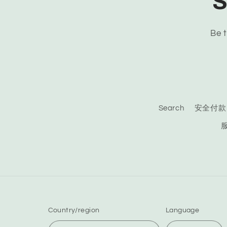
S
Be t
Search
安全付款
Country/region
Language