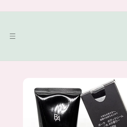
Skip to
content
Skip to
product
information