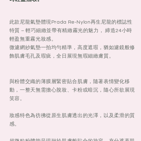
此款尼龍氣墊體現Prada Re-Nylon再生尼龍的標誌性
特質 – 輕巧細緻並帶有精緻霧光的魅力， 締造24小時
輕盈無重霧光妝感。
微濾網紗氣墊一拍均勻精準，高度遮瑕，猶如濾鏡般修
飾肌膚毛孔及瑕疵，全日展現無瑕細緻膚質。​
與粉體交織的薄膜層緊密貼合肌膚，隨著表情變化移
動，一整天無需擔心脫妝、卡粉或暗沉，隨心所欲展現
笑容。​
妝感特色為彷彿從原生肌膚透出的光澤，以及柔滑的質
感。​
超微粒粉體能呈現融於肌膚般貼合的妝容，充分遮蓋肌