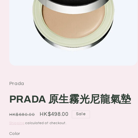
Open
media
1
in
Prada
modal
PRADA 原生霧光尼龍氣墊
Regular
Sale
HK$498.00
Sale
HK$680.00
price
price
Shipping
calculated at checkout.
Color