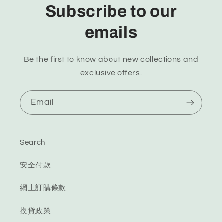
Subscribe to our
emails
Be the first to know about new collections and
exclusive offers.
Email
Search
安全付款
網上訂購條款
換貨政策