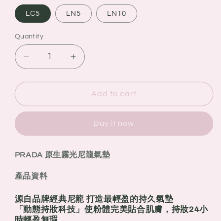
LC5
LN5
LN10
Quantity
Quantity
Decrease
Increase
quantity
quantity
for
for
PRADA
PRADA
Add to cart
原
原
生
生
Buy it now
霧
霧
光
光
PRADA
原生霧光尼龍氣墊
尼
尼
龍
龍
產品資料
氣
氣
墊
墊
源自品牌經典尼龍 打造最輕盈的持久氣墊​
「動態持妝科技」使粉體完美貼合肌膚，持妝24小
時輕盈無瑕​​。