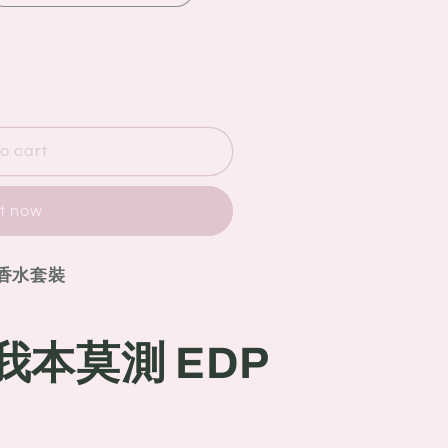
o cart
it now
限定香水套裝
e 我本莫測 EDP