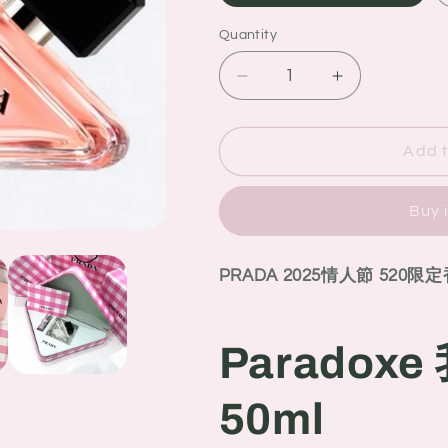
Quantity
Quantity
Decrease
Increase
quantity
quantity
for
for
PRADA
PRADA
Add t
2025
2025
情
情
Buy 
人
人
節
節
520
520
PRADA 2025情人節 520
限
限
定
定
香
香
Paradox
水
水
套
套
50ml
裝
裝