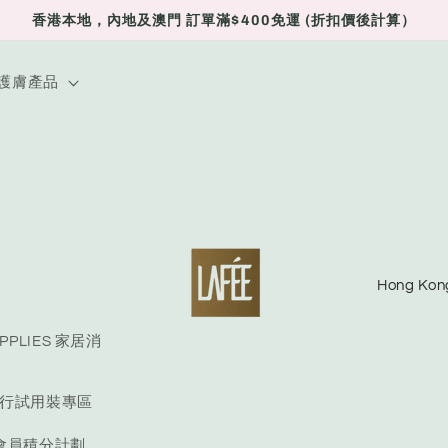
香港本地，內地及澳門 訂單滿$400免運 (折扣價後計算）
E 護膚產品
C
o
u
UPPLIES 家居消
n
E 旅行試用裝專區
t
r
S 會員積分計劃