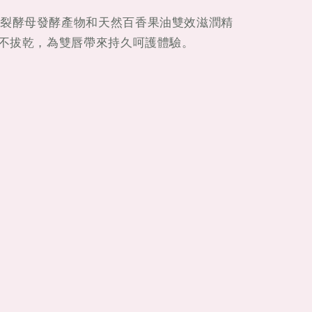
裂酵母發酵產物和天然百香果油雙效滋潤精
潤不拔乾，為雙唇帶來持久呵護體驗。