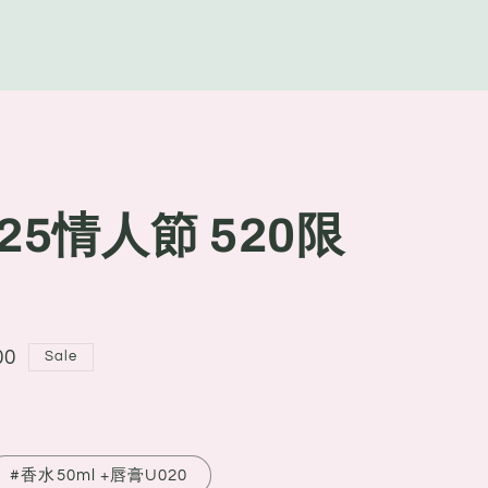
g
e
025情人節 520限
00
Sale
#香水50ml +唇膏U020