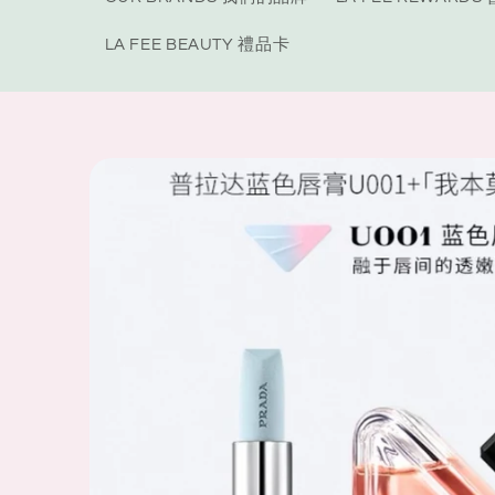
LA FEE BEAUTY 禮品卡
Skip to
product
information