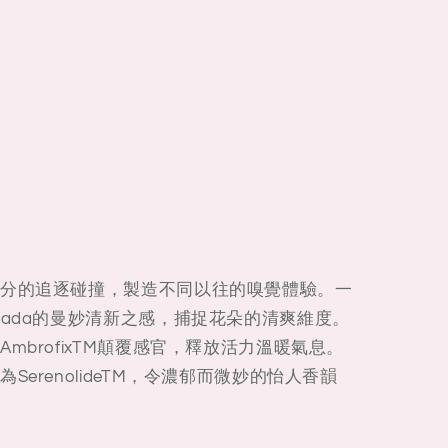
分的追逐碰撞，製造不同以往的嗅覺體驗。一
rada的曼妙清新之感，捕捉花朵的清爽維度。
mbrofixTM顛覆感官，釋放活力溫暖氣息。
erenolideTM，令濃郁而微妙的怡人香韻