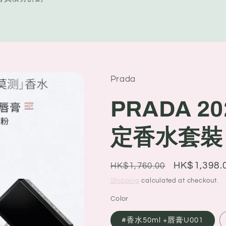
y
/
r
e
Prada
g
i
PRADA 2
o
定香水套裝
n
Regular
Sale
HK$1,398.
HK$1,760.00
price
price
Shipping
calculated at checkout.
Color
#香水50ml +唇膏U001