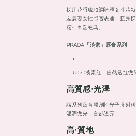
採用花香琥珀調詮釋女性清新
差展現女性感官表達。瓶身採
精神重塑經典。
PRADA「淡素」唇膏系列
U020
淡素红：自然透红微
高質感·光澤
該系列蘊含開創性光子漫射科
溫潤微光，自然透亮。
高·質地