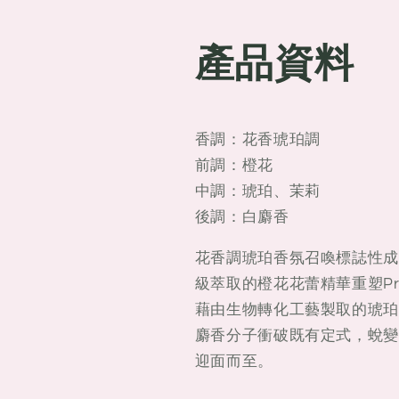
產品資料
香調：花香琥珀調
前調：橙花
中調：琥珀、茉莉
後調：白麝香
花香調琥珀香氛召喚標誌性成
級萃取的橙花花蕾精華重塑P
藉由生物轉化工藝製取的琥珀A
麝香分子衝破既有定式，蛻變為S
迎面而至。