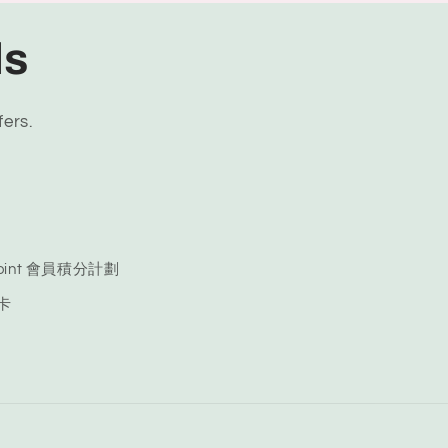
ls
fers.
 Point 會員積分計劃
品卡