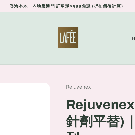
香港本地，內地及澳門 訂單滿$400免運 (折扣價後計算）
C
o
u
n
t
r
Rejuvenex
y
Rejuven
/
r
針劑平替)
e