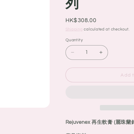
列
g
i
o
Regular
HK$308.00
price
n
Shipping
calculated at checkout.
Quantity
Quantity
Decrease
Increase
quantity
quantity
for
for
Rejuvenex
Rejuvenex
Add t
再
再
生
生
軟
軟
膏
膏
(麗
(麗
珠
珠
Rejuvenex 再生軟膏 (
蘭
蘭