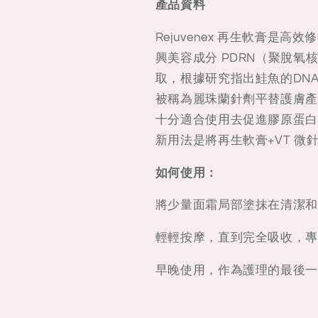
針
針
產品資料
劑
劑
Rejuvenex 再生軟膏
平
平
興美容成分 PDRN（聚脫氧
替)
替)
｜
｜
取，根據研究指出鮭魚的DN
韓
韓
被稱為麗珠蘭針劑平替護膚產
國
國
十分適合使用去促進膠原蛋白
藥
藥
新用法是將再生軟膏+VT 微針
局
局
必
必
如何使用：
買
買
將少量面霜局部塗抹在清潔和
系
系
列
列
輕輕按摩，直到完全吸收，專
早晚使用，作為護理的最後一