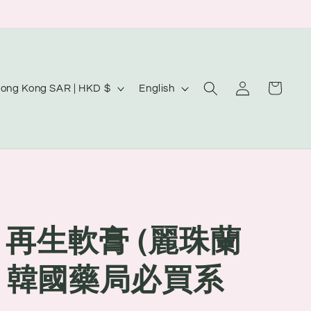
Log
L
Cart
Hong Kong SAR | HKD $
English
in
a
n
g
u
a
g
ex 再生軟膏 (麗珠蘭
e
｜韓國藥局必買系