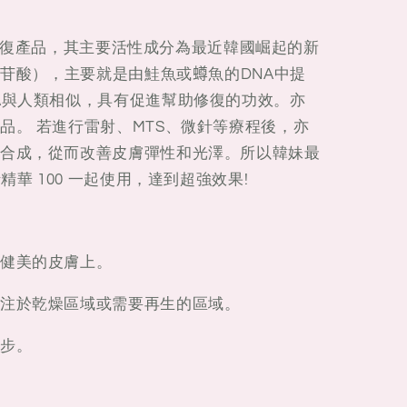
是高效修復產品，其主要活性成分為最近韓國崛起的新
核苷酸），主要就是由鮭魚或𧒆魚的DNA中提
A與人類相似，具有促進幫助修復的功效。亦
品。 若進行雷射、MTS、微針等療程後，亦
合成，從而改善皮膚彈性和光澤。所以韓妹最
精華 100 一起使用，達到超強效果!
健美的皮膚上。
注於乾燥區域或需要再生的區域。
步。