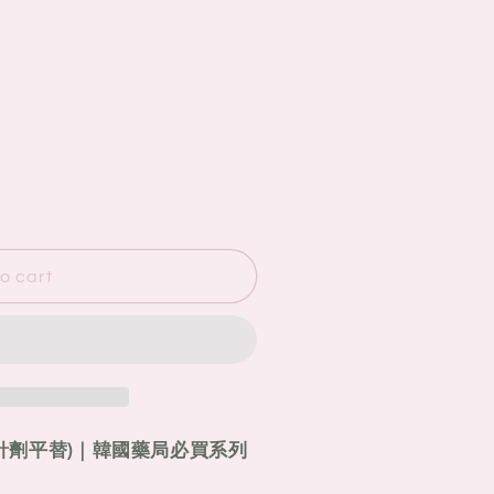
o cart
麗珠蘭針劑平替)｜韓國藥局必買系列