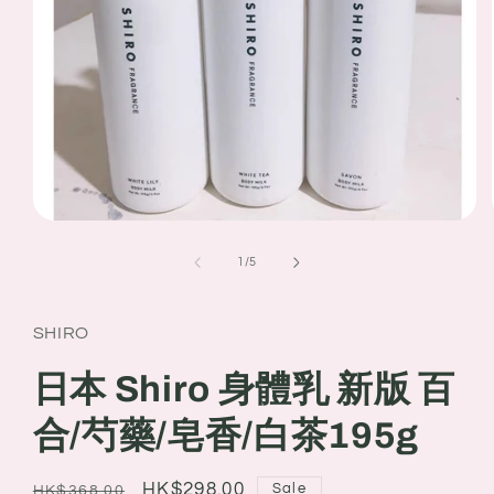
Open
media
1
of
1
/
5
in
modal
SHIRO
日本 Shiro 身體乳 新版 百
合/芍藥/皂香/白茶195g
Regular
Sale
HK$298.00
Sale
HK$368.00