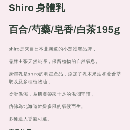
新
新
Shiro 身體乳
版
版
百
百
合/
合/
百合/芍藥/皂香/白茶195g
芍
芍
藥/
藥/
皂
皂
shiro是來自日本北海道的小眾護膚品牌，
香/
香/
品牌主張天然純凈，保留植物的自然氣息。
白
白
茶
茶
身體乳是shiro的明星產品，添加了乳木果油和蘆薈萃
195g
195g
取以及多種植物油，
柔滑保濕，為肌膚帶來十足的滋潤守護，
仿佛為北海道幹燥多風的氣候而生。
多種迷人香氣可選。