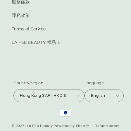
服務條款
隱私政策
Terms of Service
LA FEE BEAUTY 禮品卡
Country/region
Language
Hong Kong SAR | HKD $
English
Payment
methods
© 2026,
La Fée Beauty
Powered by Shopify
Refund policy