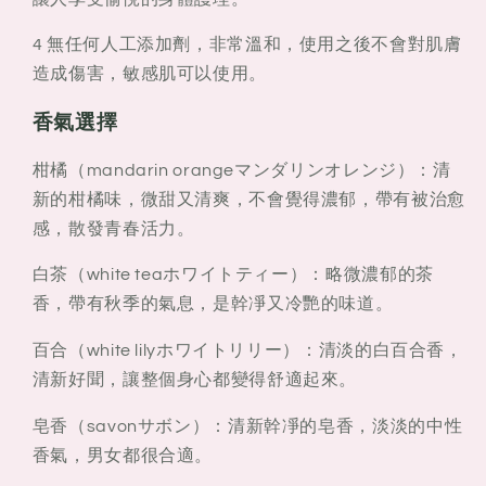
4 無任何人工添加劑，非常溫和，使用之後不會對肌膚
造成傷害，敏感肌可以使用。
香氣選擇
柑橘（mandarin orangeマンダリンオレンジ）：清
新的柑橘味，微甜又清爽，不會覺得濃郁，帶有被治愈
感，散發青春活力。
白茶（white teaホワイトティー）：略微濃郁的茶
香，帶有秋季的氣息，是幹凈又冷艷的味道。
百合（white lilyホワイトリリー）：清淡的白百合香，
清新好聞，讓整個身心都變得舒適起來。
皂香（savonサボン）：清新幹凈的皂香，淡淡的中性
香氣，男女都很合適。