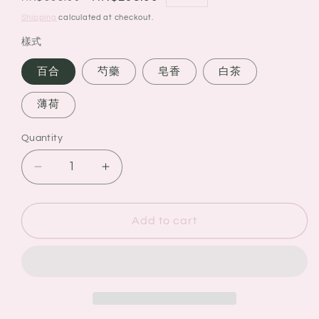
price
price
Shipping
calculated at checkout.
樣式
百合
芍藥
皂香
白茶
薄荷
Quantity
Quantity
Decrease
Increase
quantity
quantity
for
for
日
日
Add to cart
本
本
Shiro
Shiro
身
身
體
體
乳
乳