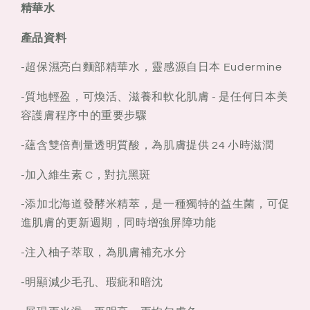
精華水
精
精
華
華
產品資料
水
水
145ml
145ml
-超保濕亮白麵部精華水，靈感源自日本 Eudermine
-質地輕盈，可煥活、滋養和軟化肌膚 - 是任何日本美
容護膚程序中的重要步驟
-蘊含雙倍劑量透明質酸，為肌膚提供 24 小時滋潤
-加入維生素 C，對抗黑斑
-添加北海道發酵米精萃，是一種獨特的益生菌，可促
進肌膚的更新週期，同時增強屏障功能
-注入柚子萃取，為肌膚補充水分
-明顯減少毛孔、瑕疵和暗沈