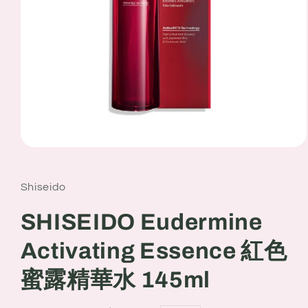
Open
media
1
in
Shiseido
modal
SHISEIDO Eudermine
Activating Essence 紅色
蜜露精華水 145ml