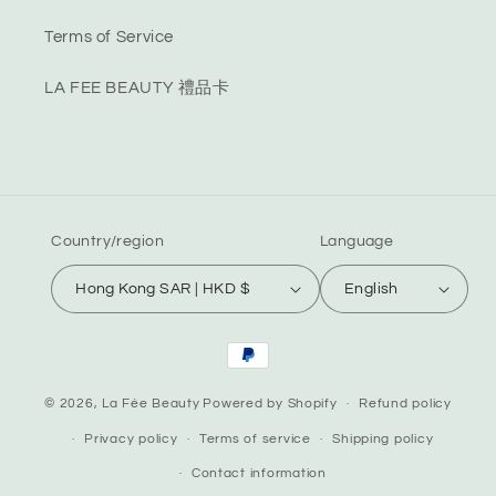
Terms of Service
LA FEE BEAUTY 禮品卡
Country/region
Language
Hong Kong SAR | HKD $
English
Payment
methods
© 2026,
La Fée Beauty
Powered by Shopify
Refund policy
Privacy policy
Terms of service
Shipping policy
Contact information