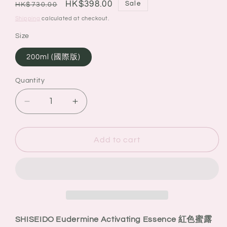
Regular
Sale
HK$398.00
Sale
HK$730.00
price
price
Shipping
calculated at checkout.
Size
200ml (國際版)
Quantity
Quantity
Decrease
Increase
quantity
quantity
for
for
SHISEIDO
SHISEIDO
Add to cart
Eudermine
Eudermine
Activating
Activating
Essence
Essence
紅
紅
色
色
蜜
蜜
SHISEIDO Eudermine Activating Essence 紅色蜜露
露
露