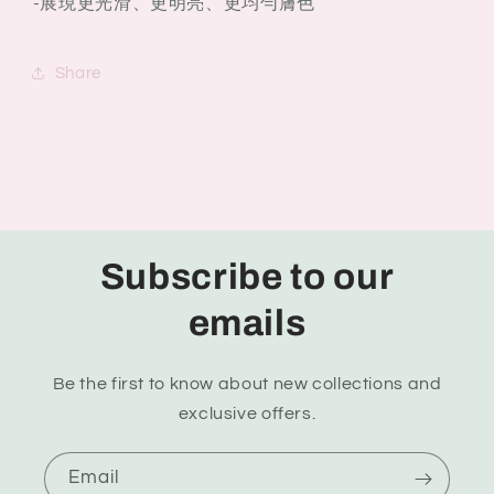
-展現更光滑、更明亮、更均勻膚色
Share
Subscribe to our
emails
Be the first to know about new collections and
exclusive offers.
Email