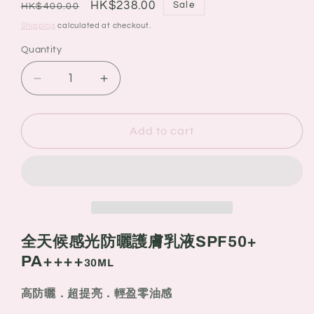
Regular
Sale
HK$238.00
Sale
HK$400.00
price
price
Shipping
calculated at checkout.
Quantity
Quantity
Decrease
Increase
quantity
quantity
for
for
Shiseido
Shiseido
Add to cart
資
資
生
生
堂
堂
全
全
天
天
候
候
全天候感光防曬護膚乳液SPF50+
感
感
PA++++
30ML
光
光
防
防
高防曬．超提亮．輕盈零油感
曬
曬