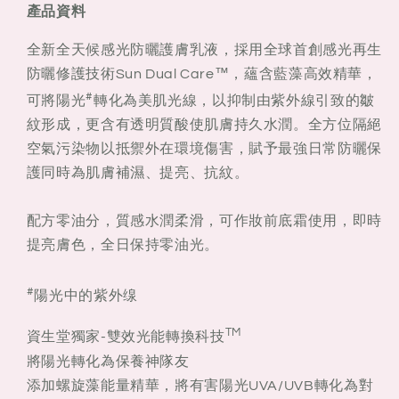
產品資料
護
護
膚
膚
全新全天候感光防曬護膚乳液，採用全球首創感光再生
乳
乳
防曬修護技術Sun Dual Care™，蘊含藍藻高效精華，
液
液
#
可將陽光
轉化為美肌光線，以抑制由紫外線引致的皺
SPF50+
SPF50+
紋形成，更含有透明質酸使肌膚持久水潤。全方位隔絕
PA++++
PA++++
30ML
30ML
空氣污染物以抵禦外在環境傷害，賦予最強日常防曬保
護同時為肌膚補濕、提亮、抗紋。
配方零油分，質感水潤柔滑，可作妝前底霜使用，即時
提亮膚色，全日保持零油光。
#
陽光中的紫外缐
TM
資生堂獨家-雙效光能轉換科技
將陽光轉化為保養神隊友
添加螺旋藻能量精華，將有害陽光UVA/UVB轉化為對