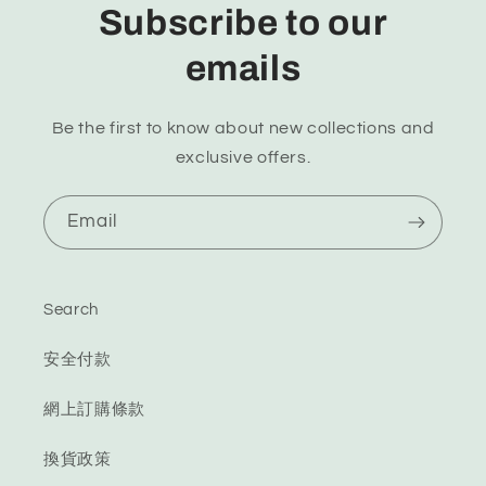
Subscribe to our
emails
Be the first to know about new collections and
exclusive offers.
Email
Search
安全付款
網上訂購條款
換貨政策