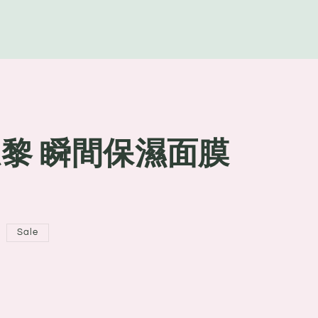
g
e
希思黎 瞬間保濕面膜
Sale