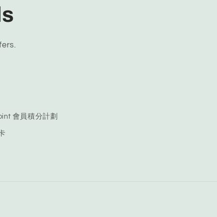
ls
fers.
 Point 會員積分計劃
品卡