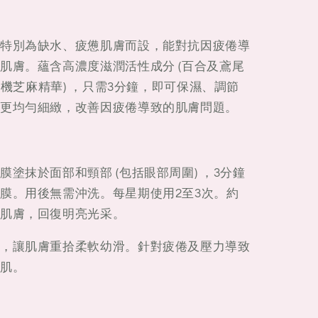
特別為缺水、疲憊肌膚而設，能對抗因疲倦導
肌膚。蘊含高濃度滋潤活性成分 (百合及鳶尾
(有機芝麻精華) ，只需3分鐘，即可保濕、調節
更均勻細緻，改善因疲倦導致的肌膚問題。
塗抹於面部和頸部 (包括眼部周圍) ，3分鐘
膜。用後無需沖洗。每星期使用2至3次。約
肌膚，回復明亮光采。
，讓肌膚重拾柔軟幼滑。針對疲倦及壓力導致
肌。