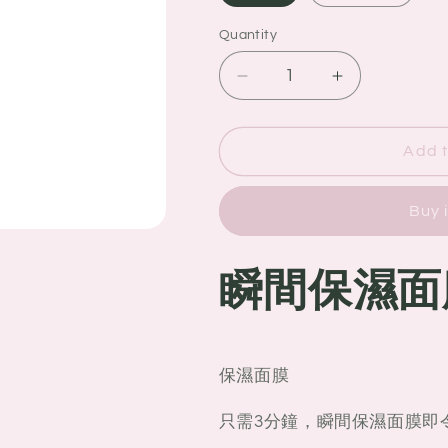
Quantity
Quantity
Decrease
Increase
quantity
quantity
for
for
Sisley
Sisley
Add t
希
希
思
思
Buy 
黎
黎
瞬
瞬
瞬間保濕
間
間
保
保
濕
濕
面
面
保濕面膜
膜
膜
60ML
60ML
只需3分鐘，瞬間保濕面膜即