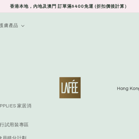
香港本地，內地及澳門 訂單滿$400免運 (折扣價後計算）
E 護膚產品
C
o
u
UPPLIES 家居消
n
E 旅行試用裝專區
t
r
S 會員積分計劃