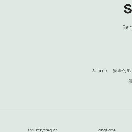
S
Be t
Search
安全付款
Country/region
Language