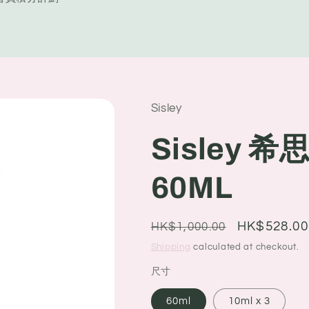
y
/
r
e
Sisley
g
i
Sisley 
o
60ML
n
Regular
Sale
HK$528.00
HK$1,000.00
price
price
Shipping
calculated at checkout.
尺寸
60ml
10ml x 3