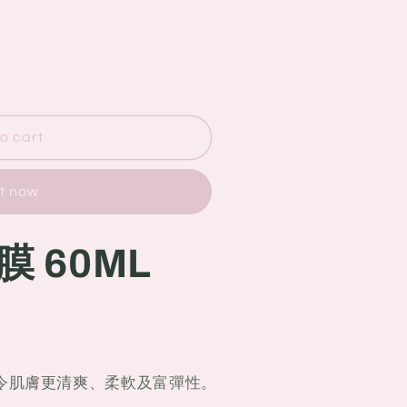
o cart
it now
面膜
60ML
令肌膚更清爽、柔軟及富彈性。