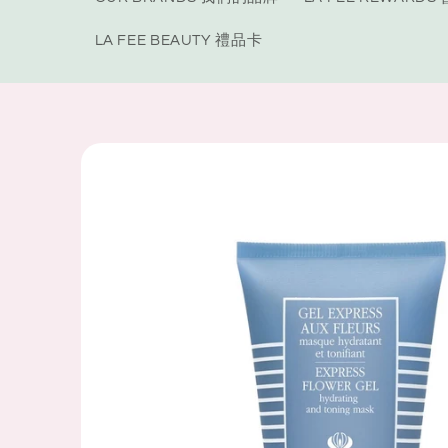
LA FEE BEAUTY 禮品卡
Skip to
product
information