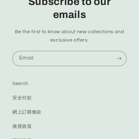
Subscribe to our
emails
Be the first to know about new collections and
exclusive offers.
Email
Search
安全付款
網上訂購條款
換貨政策