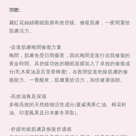
睡
睡
功效:
眠
眠
面
面
藏紅花絲絨睡眠面膜有效舒緩、修復肌膚，一夜間重拾
膜
膜
肌膚活力。
60ML
60ML
-促進肌膚晚間修復力量
晚間，肌膚免受日間傷害，因此晚間是進行自我修復的
黃金時間。具舒緩功效的睡眠面膜加入了卓效的修復成
分(乳木果油及百里香蜂蜜)，在夜間促進乾燥肌膚的修
復能力。一覺醒來，肌膚重拾活力，加倍健康強韌。
-高效滋養及保濕
多種高效的天然植物活性成分(夏威夷果仁油、棉花籽
油、印度鳳果及日本麥冬萃取)。
-舒緩乾燥肌膚及恢復舒適感