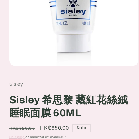
Open
media
1
in
Sisley
modal
Sisley 希思黎 藏紅花絲絨
睡眠面膜 60ML
Regular
Sale
HK$650.00
Sale
HK$920.00
price
price
Shipping
calculated at checkout.