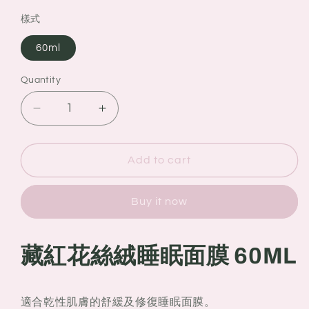
樣式
60ml
Quantity
Quantity
Decrease
Increase
quantity
quantity
for
for
Sisley
Sisley
Add to cart
希
希
思
思
Buy it now
黎
黎
藏
藏
紅
紅
藏紅花絲絨睡眠面膜
60ML
花
花
絲
絲
絨
絨
適合乾性肌膚的舒緩及修復睡眠面膜。