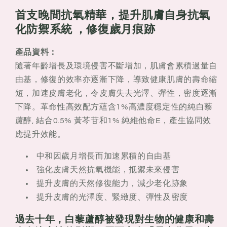
復
復
首支晚間抗氧精華，提升肌膚自身抗氧
精
精
化防禦系統 ，修復歲月痕跡
華
華
產品資料：
隨著年齡增長及環境侵害不斷增加，肌膚會累積過量自
由基，修復的效率亦逐漸下降，導致健康肌膚的壽命縮
短，加速皮膚老化，令皮膚失去光澤、彈性，密度逐漸
下降。革命性高效配方蘊含1%高濃度穩定性的純白藜
蘆醇, 結合0.5% 黃芩苷和1% 純維他命E，產生協同效
應提升效能。
中和因歲月增長而加速累積的自由基
強化皮膚天然抗氧機能，抵禦未來侵害
提升皮膚的天然修復能力，減少老化跡象
提升皮膚的光澤度、緊緻度、彈性及密度
過去十年，白藜蘆醇被發現對生物的健康和壽