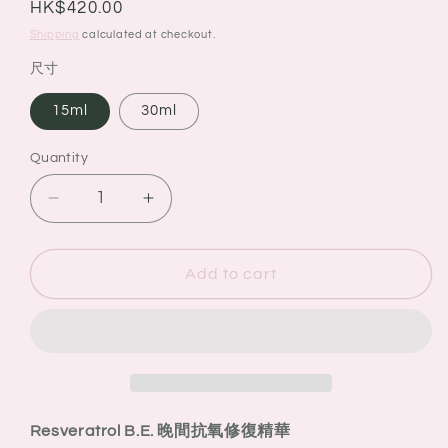
Regular
HK$420.00
price
Shipping
calculated at checkout.
尺寸
15ml
30ml
Quantity
Quantity
Decrease
Increase
quantity
quantity
for
for
SkinCeuticals
SkinCeuticals
Add to cart
Resveratrol
Resveratrol
B.E.
B.E.
晚
晚
間
間
抗
抗
氧
氧
Resveratrol B.E.
晚間抗氧修復精華
修
修