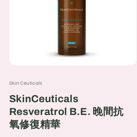
Open
media
1
in
Skin Ceuticals
modal
SkinCeuticals
Resveratrol B.E. 晚間抗
氧修復精華